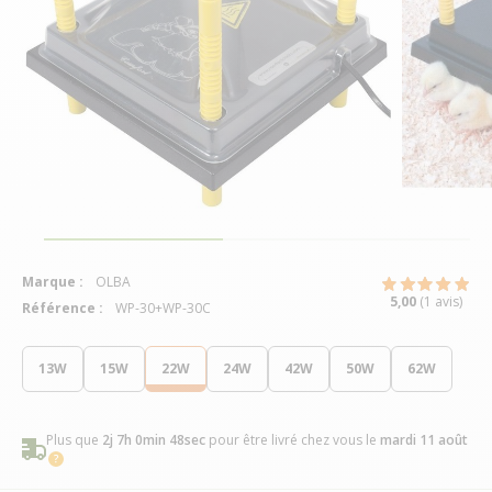
Marque :
OLBA
5,00
(1 avis)
Référence :
WP-30+WP-30C
13W
15W
22W
24W
42W
50W
62W
Plus que
2j 7h 0min 48sec
pour être livré chez vous
le
mardi 11 août