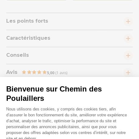
Les points forts
Caractéristiques
Conseils
Avis
5,00
(1 avis)
Bienvenue sur Chemin des
Poulaillers
Plateforme de Gestion du Consenteme
Nous utilisons des cookies, y compris des cookies tiers, afin
d’assurer le bon fonctionnement du site, améliorer votre expérience
Nous répondons à toutes vos
d’achat, analyser le trafic, optimiser la performance du site et
questions ;)
personnaliser des annonces publicitaires, ainsi que pour vous
proposer des offres adaptées selon vos centres d’intérêt, sur notre
site et en dehors.