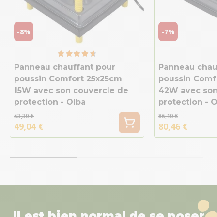
-8%
-7%
Panneau chauffant pour
Panneau chau
poussin Comfort 25x25cm
poussin Comf
15W avec son couvercle de
42W avec son
protection - Olba
protection - 
53,30 €
86,10 €
49,04 €
80,46 €
Il est bien normal de se poser