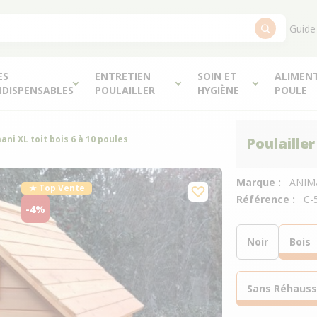
Guide
ES
ENTRETIEN
SOIN ET
ALIMEN
NDISPENSABLES
POULAILLER
HYGIÈNE
POULE
ani XL toit bois 6 à 10 poules
Poulailler
Marque :
ANIM
★ Top Vente
Référence :
C-
-4%
Noir
Bois
Sans Réhaus