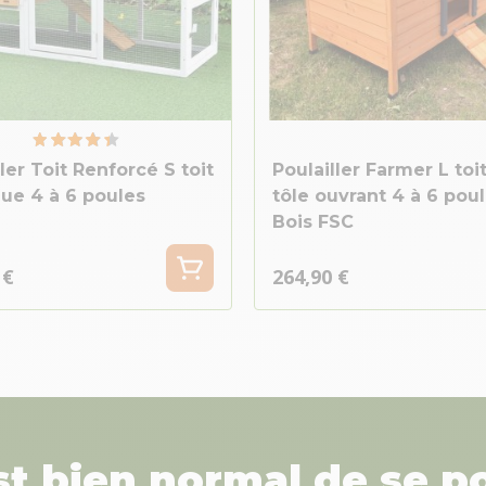
ler Toit Renforcé S toit
Poulailler Farmer L toi
que 4 à 6 poules
tôle ouvrant 4 à 6 pou
Bois FSC
 €
264,90 €
est bien normal de se p