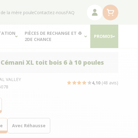
 de la mère poule
Contactez-nous
FAQ
TATION
PIÈCES DE RECHANGE ET ♻
PROMOS
2DE CHANCE
 Cémani XL toit bois 6 à 10 poules
AL VALLEY
4,10
(48 avis)
5078
se
Avec Réhausse