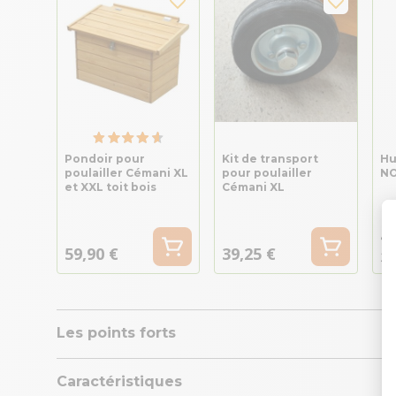
Pondoir pour
Kit de transport
Hu
poulailler Cémani XL
pour poulailler
NO
et XXL toit bois
Cémani XL
47
59,90 €
39,25 €
23
Les points forts
Caractéristiques