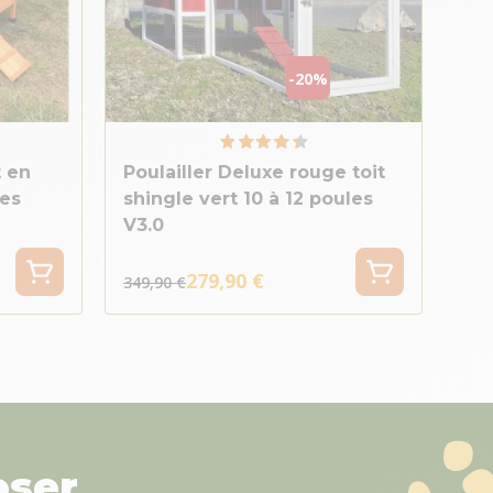
-20%
t en
Poulailler Deluxe rouge toit
les
shingle vert 10 à 12 poules
V3.0
279,90 €
349,90 €
oser