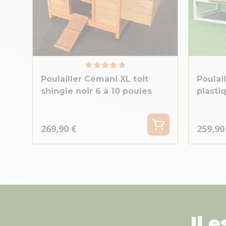
Poulailler Cémani XL toit
Poulail
shingle noir 6 à 10 poules
plasti
269,90 €
259,90
Il 