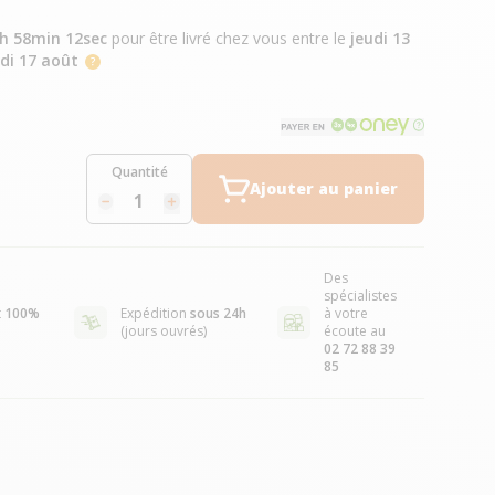
9h 58min 10sec
pour être livré chez vous
entre le
jeudi 13
di 17 août
Quantité
Ajouter au panier
Des
spécialistes
t
100%
Expédition
sous 24h
à votre
(jours ouvrés)
écoute au
02 72 88 39
85