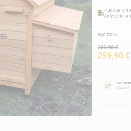
Plus que
1j 1
août
et le
lun
En stock
269,90 €
259,90 €
Paiemen
sécurisé