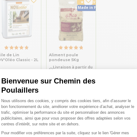
★ Top Vente
Made in France
ile de Lin
Aliment poule
V'Oléo Classic - 2L
pondeuse 5Kg
Livraison à partir du
10/08/2026
Bienvenue sur Chemin des
,30 €
7,10 €
Poulaillers
,65 €/L
1,42 €/kg
Plateforme de Gestion du Consentemen
Nous utilisons des cookies, y compris des cookies tiers, afin d’assurer le
bon fonctionnement du site, améliorer votre expérience d’achat, analyser le
trafic, optimiser la performance du site et personnaliser des annonces
publicitaires, ainsi que pour vous proposer des offres adaptées selon vos
centres d’intérêt, sur notre site et en dehors.
Pour modifier vos préférences par la suite, cliquez sur le lien 'Gérer mes
Axeptio consent