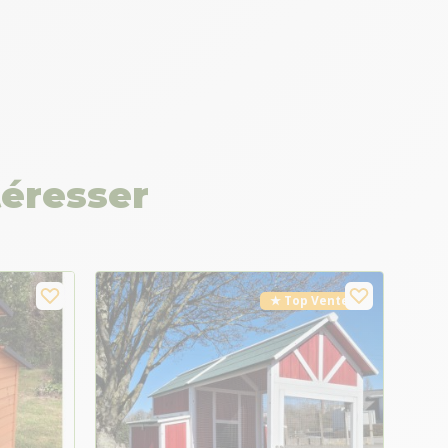
téresser
★ Top Vente