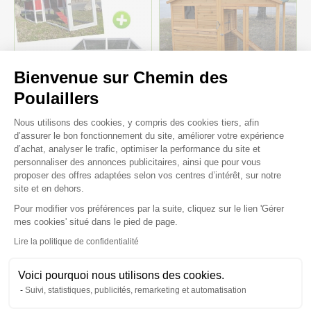
Bienvenue sur Chemin des
-19%
Poulaillers
Plateforme de Gestion du Consenteme
Nous utilisons des cookies, y compris des cookies tiers, afin
Poulailler Deluxe rouge
Poulailler Orava toit
d’assurer le bon fonctionnement du site, améliorer votre expérience
toit shingle vert 10 à 12
shingle ouvrant 2 à 4
poules avec extension
poules
d’achat, analyser le trafic, optimiser la performance du site et
parc grillagé
personnaliser des annonces publicitaires, ainsi que pour vous
Livraison sous 10 semaines
proposer des offres adaptées selon vos centres d’intérêt, sur notre
429,80 €
site et en dehors.
349,59 €
219,00 €
Pour modifier vos préférences par la suite, cliquez sur le lien 'Gérer
Axeptio consent
mes cookies' situé dans le pied de page.
Lire la politique de confidentialité
Voici pourquoi nous utilisons des cookies.
Suivi, statistiques, publicités, remarketing et automatisation