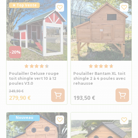
★ Top Vente
-20%
Poulailler Deluxe rouge
Poulailler Bantam XL toit
toit shingle vert 10 à 12
shingle 2 à 4 poules avec
poules V3.0
rehausse
349,90 €
279,90 €
193,50 €
Nouveau