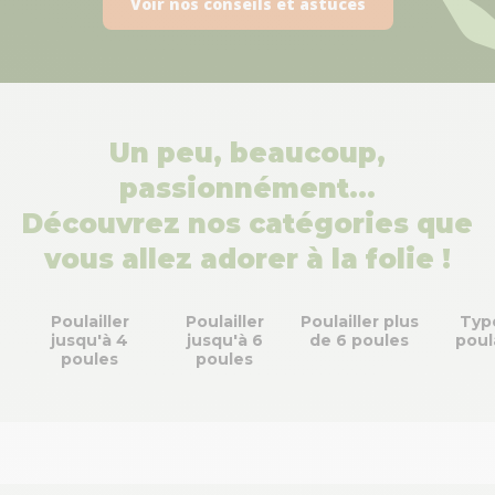
Voir nos conseils et astuces
Un peu, beaucoup,
passionnément…
Découvrez nos catégories que
vous allez adorer à la folie !
Poulailler
Poulailler
Poulailler plus
Typ
jusqu'à 4
jusqu'à 6
de 6 poules
poula
poules
poules