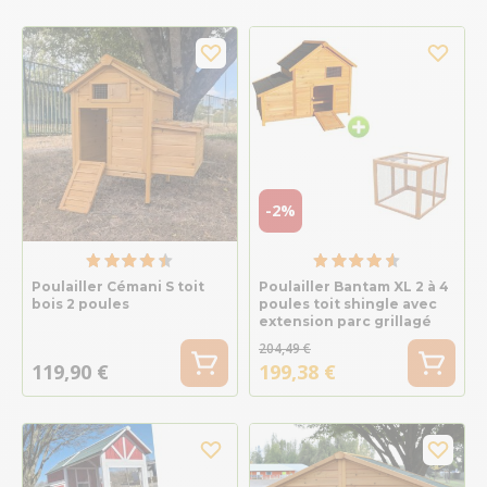
-2%
Poulailler Cémani S toit
Poulailler Bantam XL 2 à 4
bois 2 poules
poules toit shingle avec
extension parc grillagé
204,49 €
119,90 €
199,38 €