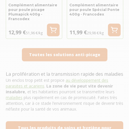
Complément alimentaire
Complément alimentaire
pour poule picage
pour poule Spécial Ponte
Plumapick 400g -
400g - Francodex
Francodex
12,99 €
11,99 €
51,96 €/kg
29,98 €/kg
Toutes les solutions anti-picage
La prolifération et la transmission rapide des maladies
Un enclos trop petit est propice
au développement des
parasites et acariens
.
La zone de vie peut vite devenir
insalubre
, et les habitantes pourront se transmettre leurs
maladies
plus rapidement en cas de promiscuité. Faites très
attention, car à ce stade l’environnement risque de devenir très
néfaste pour la santé de vos animaux.
Tous les produits de soins et hygiène pour