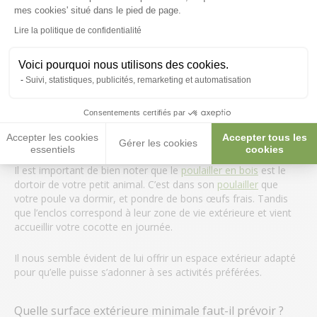
mes cookies' situé dans le pied de page.
Les inconvénients d’un enclos trop petit
Lire la politique de confidentialité
Pour aménager
l’espace de vie idéal
pour vos poules, il est
Voici pourquoi nous utilisons des cookies.
important de bien distinguer l’habitat intérieur et leur zone de
Suivi, statistiques, publicités, remarketing et automatisation
promenade extérieure :
Consentements certifiés par
Le poulailler ;
Le parcours herbeux.
Accepter les cookies
Accepter tous les
Gérer les cookies
essentiels
cookies
Il est important de bien noter que le
poulailler en bois
est le
dortoir de votre petit animal. C’est dans son
poulailler
que
votre poule va dormir, et pondre de bons œufs frais. Tandis
que l’enclos correspond à leur zone de vie extérieure et vient
accueillir votre cocotte en journée.
Il nous semble évident de lui offrir un espace extérieur adapté
pour qu’elle puisse s’adonner à ses activités préférées.
Quelle surface extérieure minimale faut-il prévoir ?