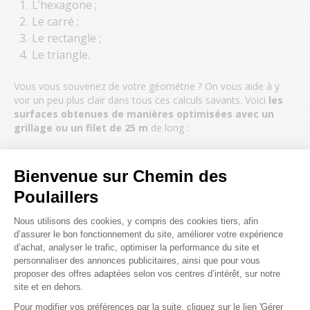
L’hexagone ;
Le carré ;
Le rectangle ;
Le triangle.
Vous vous souvenez de votre géométrie ? On vous aide à y
voir un peu plus clair dans tous ces calculs savants. Voici
les
surfaces obtenues de manières optimisées avec un
grillage ou un filet de 25 m
de long :
Hexagone régulier : création d’un enclos de 4 m de
Bienvenue sur Chemin des
côtés, soit une surface obtenue de 41,60 m² ;
Carré : création d’un enclos de 6,25 m de côtés, soit
Poulaillers
une surface obtenue de 39 m² ;
Plateforme de Gestion du Consenteme
Nous utilisons des cookies, y compris des cookies tiers, afin
Rectangle : création d’un enclos de 8 m de
d’assurer le bon fonctionnement du site, améliorer votre expérience
longueur et 4,5 m de largeur, soit une surface
d’achat, analyser le trafic, optimiser la performance du site et
obtenue de 36 m² ;
personnaliser des annonces publicitaires, ainsi que pour vous
Triangle équilatéral : création d’un enclos de 8 m
proposer des offres adaptées selon vos centres d’intérêt, sur notre
site et en dehors.
de côtés, soit une surface obtenue de 27 m².
Pour modifier vos préférences par la suite, cliquez sur le lien 'Gérer
Axeptio consent