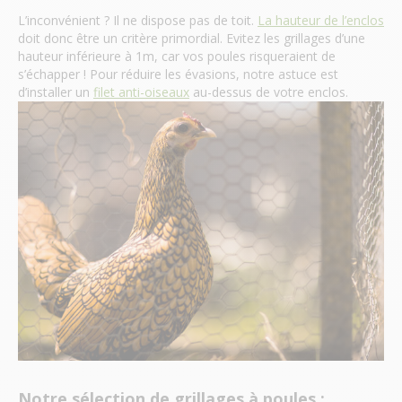
L’inconvénient ? Il ne dispose pas de toit.
La hauteur de l’enclos
doit donc être un critère primordial. Evitez les grillages d’une
hauteur inférieure à 1m, car vos poules risqueraient de
s’échapper ! Pour réduire les évasions, notre astuce est
d’installer un
filet anti-oiseaux
au-dessus de votre enclos.
Notre sélection de grillages à poules :