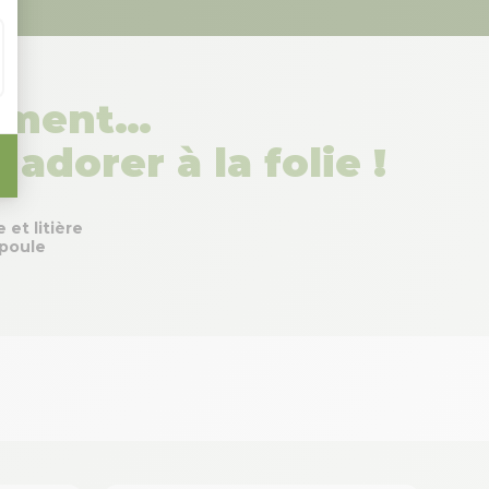
nément…
adorer à la folie !
e et litière
poule