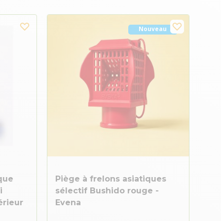
Nouveau
ique
Piège à frelons asiatiques
i
sélectif Bushido rouge -
érieur
Evena