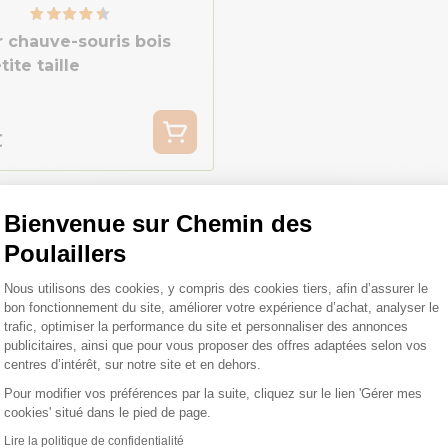
r chauve-souris bois
ite taille
€
Bienvenue sur Chemin des
Poulaillers
est bien normal de se p
Plateforme de Gestion du Consentemen
Nous utilisons des cookies, y compris des cookies tiers, afin d’assurer le
bon fonctionnement du site, améliorer votre expérience d’achat, analyser le
des questions :)
trafic, optimiser la performance du site et personnaliser des annonces
publicitaires, ainsi que pour vous proposer des offres adaptées selon vos
centres d’intérêt, sur notre site et en dehors.
Pour modifier vos préférences par la suite, cliquez sur le lien 'Gérer mes
Voir nos conseils et astuces
Axeptio consent
cookies' situé dans le pied de page.
Lire la politique de confidentialité