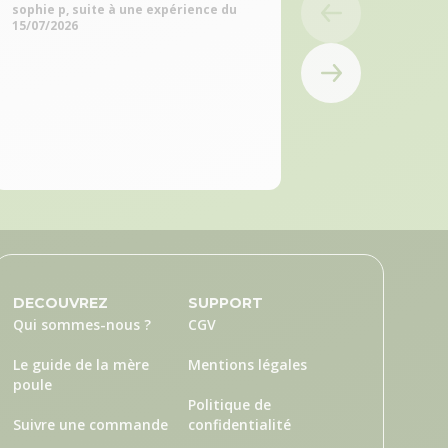
Souci d un produi
sophie p, suite à une expérience du
livraison qui a ét
15/07/2026
rapidement merci
réactivité. Avec le
commandés trait
poulailler réussi 
disparus
VERONIQUE M, suite
du 10/07/2026
DECOUVREZ
SUPPORT
Qui sommes-nous ?
CGV
Le guide de la mère
Mentions légales
poule
Politique de
Suivre une commande
confidentialité