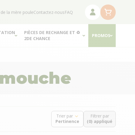
 de la mère poule
Contactez-nous
FAQ
TATION
PIÈCES DE RECHANGE ET ♻
PROMOS
2DE CHANCE
i mouche
Trier par
Filtrer par
(0) appliqué