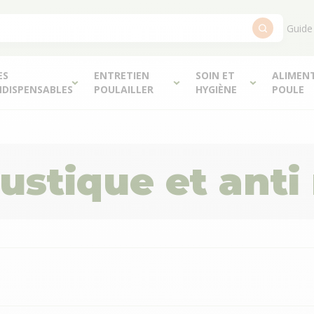
Guide
ES
ENTRETIEN
SOIN ET
ALIMEN
NDISPENSABLES
POULAILLER
HYGIÈNE
POULE
ustique et ant