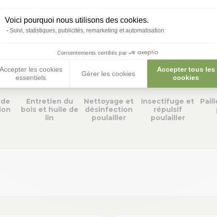
Voici pourquoi nous utilisons des cookies.
Suivi, statistiques, publicités, remarketing et automatisation
, beaucoup, passion
Consentements certifiés par
gories que vous allez 
Accepter les cookies
Accepter tous les
Gérer les cookies
essentiels
cookies
 de
Entretien du
Nettoyage et
Insectifuge et
Paill
ion
bois et huile de
désinfection
répulsif
lin
poulailler
poulailler