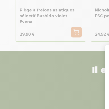
Piège à frelons asiatiques
Nichoi
sélectif Bushido violet -
FSC pet
Evena
29,90 €
24,92 
Il 