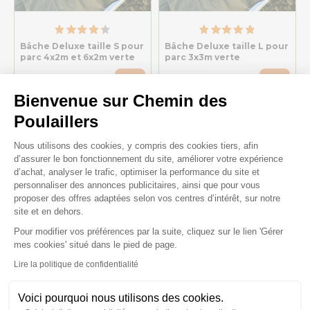
Bâche Deluxe taille S pour
Bâche Deluxe taille L pour
parc 4x2m et 6x2m verte
parc 3x3m verte
37,90 €
45,20 €
Bienvenue sur Chemin des
Poulaillers
Plateforme de Gestion du Consenteme
Nous utilisons des cookies, y compris des cookies tiers, afin
d’assurer le bon fonctionnement du site, améliorer votre expérience
d’achat, analyser le trafic, optimiser la performance du site et
personnaliser des annonces publicitaires, ainsi que pour vous
proposer des offres adaptées selon vos centres d’intérêt, sur notre
site et en dehors.
Pour modifier vos préférences par la suite, cliquez sur le lien 'Gérer
Axeptio consent
mes cookies' situé dans le pied de page.
Lire la politique de confidentialité
Bâche Deluxe taille XXL
Mangeoire Poule Anti-
Voici pourquoi nous utilisons des cookies.
pour parc 4x4m et 6x4m
Nuisible 40Kg
verte