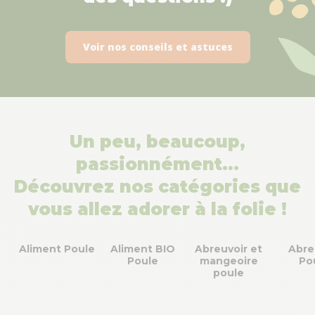
Voir nos conseils et astuces
Un peu, beaucoup,
passionnément…
Découvrez nos catégories que
vous allez adorer à la folie !
Aliment Poule
Aliment BIO
Abreuvoir et
Abre
Poule
mangeoire
Po
poule