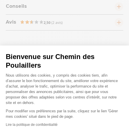
Conseils
Avis
2,50
(2 avis)
Bienvenue sur Chemin des
Nous répondons à toutes vos
Poulaillers
Plateforme de Gestion du Consenteme
questions ;)
Nous utilisons des cookies, y compris des cookies tiers, afin
d’assurer le bon fonctionnement du site, améliorer votre expérience
d’achat, analyser le trafic, optimiser la performance du site et
Posez-nous vos questions
personnaliser des annonces publicitaires, ainsi que pour vous
proposer des offres adaptées selon vos centres d’intérêt, sur notre
site et en dehors.
Pour modifier vos préférences par la suite, cliquez sur le lien 'Gérer
Axeptio consent
mes cookies' situé dans le pied de page.
Lire la politique de confidentialité