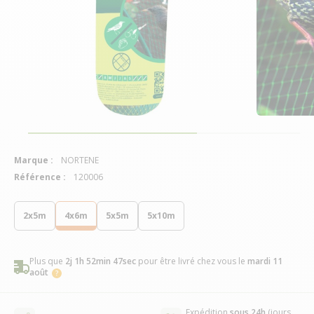
Marque :
NORTENE
Référence :
120006
2x5m
4x6m
5x5m
5x10m
Plus que
2j 1h 52min 46sec
pour être livré chez vous
le
mardi 11
août
Expédition
sous 24h
(jours