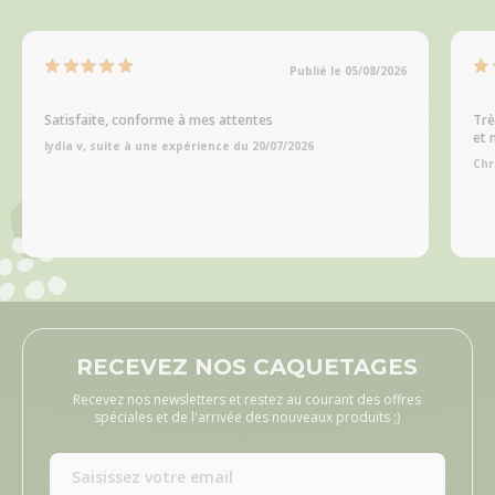
Publié le 05/08/2026
Satisfaite, conforme à mes attentes
Trè
et 
lydia v, suite à une expérience du 20/07/2026
Chr
RECEVEZ NOS CAQUETAGES
Recevez nos newsletters et restez au courant des offres
spéciales et de l'arrivée des nouveaux produits ;)