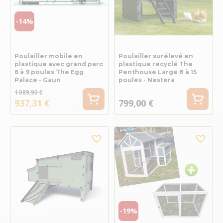
-14%
Poulailler mobile en
Poulailler surélevé en
plastique avec grand parc
plastique recyclé The
6 à 9 poules The Egg
Penthouse Large 8 à 15
Palace - Gaun
poules - Nestera
1 089,90 €
937,31 €
799,00 €
-19%