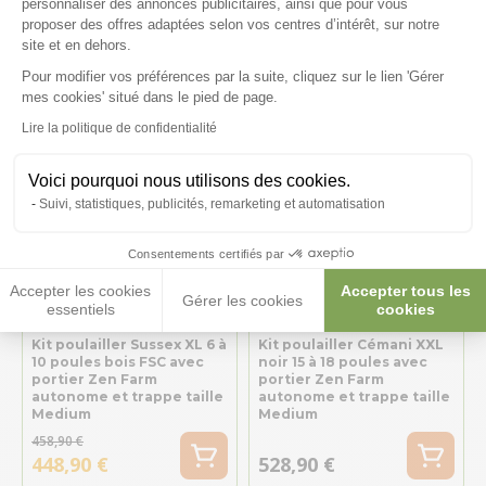
personnaliser des annonces publicitaires, ainsi que pour vous
508,90 €
proposer des offres adaptées selon vos centres d’intérêt, sur notre
438,90 €
478,90 €
site et en dehors.
Pour modifier vos préférences par la suite, cliquez sur le lien 'Gérer
Axeptio consent
mes cookies' situé dans le pied de page.
Lire la politique de confidentialité
Voici pourquoi nous utilisons des cookies.
Suivi, statistiques, publicités, remarketing et automatisation
Consentements certifiés par
Accepter les cookies
Accepter tous les
Gérer les cookies
essentiels
cookies
Kit poulailler Sussex XL 6 à
Kit poulailler Cémani XXL
10 poules bois FSC avec
noir 15 à 18 poules avec
portier Zen Farm
portier Zen Farm
autonome et trappe taille
autonome et trappe taille
Medium
Medium
458,90 €
448,90 €
528,90 €