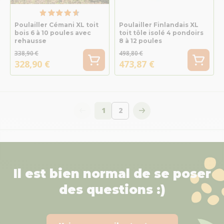
Poulailler Cémani XL toit
Poulailler Finlandais XL
bois 6 à 10 poules avec
toit tôle isolé 4 pondoirs
rehausse
8 à 12 poules
338,90 €
498,80 €
328,90 €
473,87 €
1
2
Vous lisez actuellement la page
Page
Il est bien normal de se poser
des questions :)