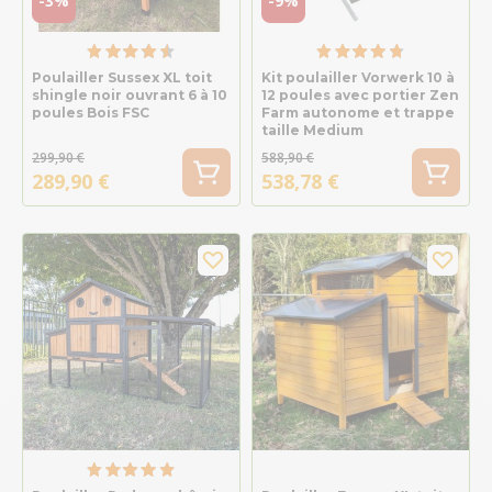
-3%
-9%
Poulailler Sussex XL toit
Kit poulailler Vorwerk 10 à
shingle noir ouvrant 6 à 10
12 poules avec portier Zen
poules Bois FSC
Farm autonome et trappe
taille Medium
299,90 €
588,90 €
289,90 €
538,78 €