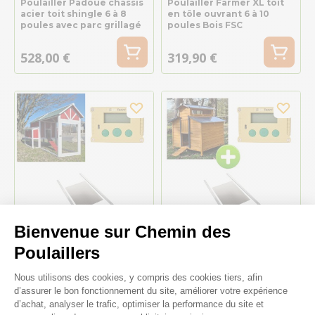
Poulailler Padoue châssis
Poulailler Farmer XL toit
acier toit shingle 6 à 8
en tôle ouvrant 6 à 10
poules avec parc grillagé
poules Bois FSC
528,00 €
319,90 €
Bienvenue sur Chemin des
Poulaillers
Kit poulailler Deluxe
Kit poulailler Farmer XL 6
Plateforme de Gestion du Consenteme
rouge 10 à 12 poules avec
à 10 poules bois FSC avec
Nous utilisons des cookies, y compris des cookies tiers, afin
portier Zen Farm
portier Zen Farm
d’assurer le bon fonctionnement du site, améliorer votre expérience
autonome et trappe taille
autonome et trappe taille
Medium
Medium
d’achat, analyser le trafic, optimiser la performance du site et