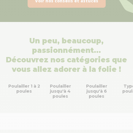
Voir nos conseils et astuces
Un peu, beaucoup,
passionnément…
Découvrez nos catégories que
vous allez adorer à la folie !
Poulailler 1 à 2
Poulailler
Poulailler
Typ
poules
jusqu'à 4
jusqu'à 6
poula
poules
poules