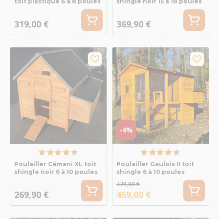
toit plastique 6 à 8 poules
shingle noir 15 à 18 poules
319,00 €
369,90 €
-4%
Poulailler Cémani XL toit
Poulailler Gaulois II toit
shingle noir 6 à 10 poules
shingle 6 à 10 poules
479,00 €
269,90 €
459,00 €