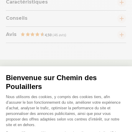
Caractéristiques
Conseils
Avis
4,50
(46 avis)
Bienvenue sur Chemin des
Les questions posées par nos
Poulaillers
clients ;)
Plateforme de Gestion du Consenteme
Nous utilisons des cookies, y compris des cookies tiers, afin
d’assurer le bon fonctionnement du site, améliorer votre expérience
d’achat, analyser le trafic, optimiser la performance du site et
Le bois est-il traité ?
personnaliser des annonces publicitaires, ainsi que pour vous
proposer des offres adaptées selon vos centres d’intérêt, sur notre
site et en dehors.