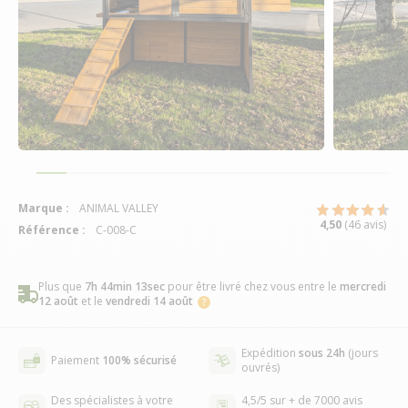
Marque :
ANIMAL VALLEY
4,50
(46 avis)
Référence :
C-008-C
Plus que
7h 44min 12sec
pour être livré chez vous
entre le
mercredi
12 août
et le
vendredi 14 août
Expédition
sous 24h
(jours
Paiement
100% sécurisé
ouvrés)
Des spécialistes à votre
4,5/5 sur + de 7000 avis