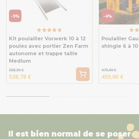
-9%
-4%
Kit poulailler Vorwerk 10 à 12
Poulailler Gaul
poules avec portier Zen Farm
shingle 6 à 10
autonome et trappe taille
Medium
588,90 €
479,00 €
538,78 €
459,00 €
Il est bien normal de se poser