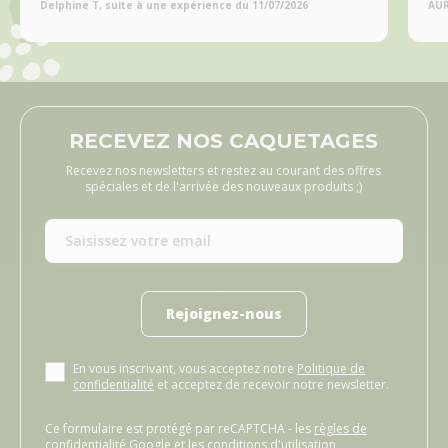
Delphine T, suite à une expérience du 11/07/2026
AUR
RECEVEZ NOS CAQUETAGES
Recevez nos newsletters et restez au courant des offres
spéciales et de l'arrivée des nouveaux produits ;)
Rejoignez-nous
En vous inscrivant, vous acceptez notre
Politique de
confidentialité
et acceptez de recevoir notre newsletter.
Ce formulaire est protégé par reCAPTCHA - les
règles de
confidentialité Google
et les
conditions d'utilisation