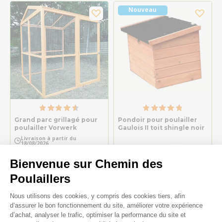
Nouveau
Grand parc grillagé pour
Pondoir pour poulailler
poulailler Vorwerk
Gaulois II toit shingle noir
Livraison à partir du
18/08/2026
Bienvenue sur Chemin des
209,90 €
45,75 €
Poulaillers
Plateforme de Gestion du Consenteme
Nous utilisons des cookies, y compris des cookies tiers, afin
Made in Europe
d’assurer le bon fonctionnement du site, améliorer votre expérience
d’achat, analyser le trafic, optimiser la performance du site et