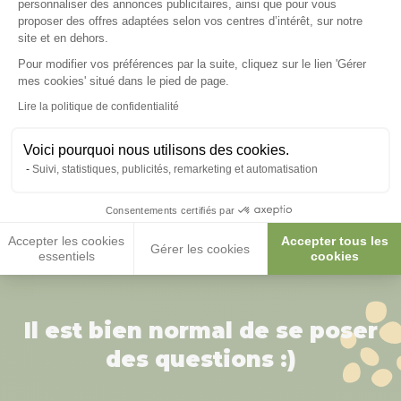
personnaliser des annonces publicitaires, ainsi que pour vous
proposer des offres adaptées selon vos centres d’intérêt, sur notre
site et en dehors.
Pour modifier vos préférences par la suite, cliquez sur le lien 'Gérer
Axeptio consent
mes cookies' situé dans le pied de page.
Lire la politique de confidentialité
Voici pourquoi nous utilisons des cookies.
Parc grillagé pour
Pondoir pour poulailler
poulailler Houdan XL sur
Vorwerk toit noir
Suivi, statistiques, publicités, remarketing et automatisation
pilotis
Consentements certifiés par
199,00 €
49,90 €
Accepter les cookies
Accepter tous les
Gérer les cookies
essentiels
cookies
Il est bien normal de se poser
des questions :)