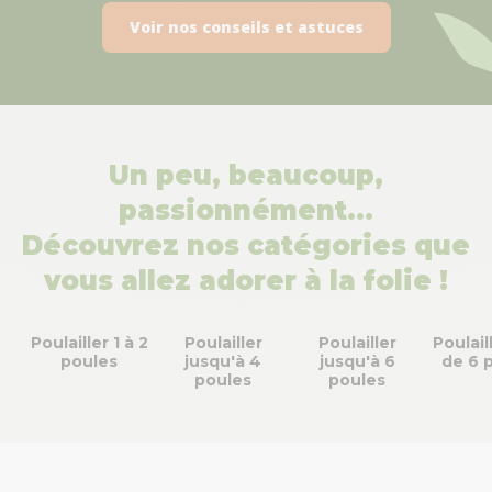
Voir nos conseils et astuces
Un peu, beaucoup,
passionnément…
Découvrez nos catégories que
vous allez adorer à la folie !
Poulailler 1 à 2
Poulailler
Poulailler
Poulail
poules
jusqu'à 4
jusqu'à 6
de 6 
poules
poules