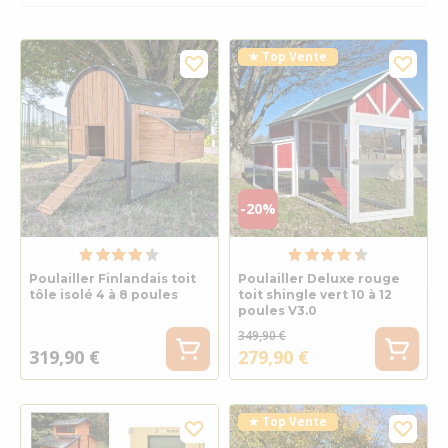
★ Top Vente
-20%
Poulailler Finlandais toit
Poulailler Deluxe rouge
tôle isolé 4 à 8 poules
toit shingle vert 10 à 12
poules V3.0
349,90 €
319,90 €
279,90 €
★ Top Vente