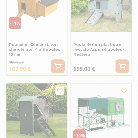
-11%
Poulailler Cémani L toit
Poulailler en plastique
shingle noir 4 à 6 poules
recyclé Aspen 6 poules -
10 mm
Nestera
189,00 €
167,90 €
699,00 €
-14%