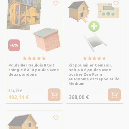
-6%
Poulailler Gaulois II toit
Kit poulailler Cémani L
shingle 6 à 10 poules avec
noir 4 à 6 poules avec
deux pondoirs
portier Zen Farm
autonome et trappe taille
Medium
524,75 €
492,14 €
368,00 €