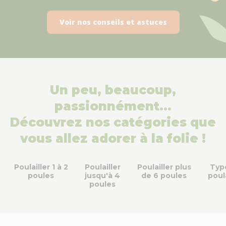
Voir nos conseils et astuces
Un peu, beaucoup,
passionnément…
Découvrez nos catégories que
vous allez adorer à la folie !
Poulailler 1 à 2
Poulailler
Poulailler plus
Typ
poules
jusqu'à 4
de 6 poules
poula
poules