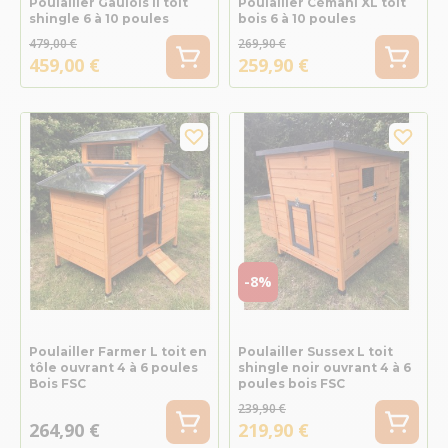
Poulailler Gaulois II toit
Poulailler Cémani XL toit
shingle 6 à 10 poules
bois 6 à 10 poules
479,00 €
269,90 €
459,00 €
259,90 €
-8%
Poulailler Farmer L toit en
Poulailler Sussex L toit
tôle ouvrant 4 à 6 poules
shingle noir ouvrant 4 à 6
Bois FSC
poules bois FSC
239,90 €
264,90 €
219,90 €