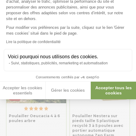
Poulailler Gaulois II toit
Poulailler Deluxe rouge
d’achat, analyser le trafic, optimiser la performance du site et
shingle 6 à 10 poules avec
toit shingle vert 10 à 12
personnaliser des annonces publicitaires, ainsi que pour vous
extension parc grillagé
poules avec extension
proposer des offres adaptées selon vos centres d’intérêt, sur notre
parc grillagé
site et en dehors.
643,99 €
429,80 €
608,40 €
349,59 €
Pour modifier vos préférences par la suite, cliquez sur le lien 'Gérer
Axeptio consent
mes cookies' situé dans le pied de page.
Lire la politique de confidentialité
Voici pourquoi nous utilisons des cookies.
Suivi, statistiques, publicités, remarketing et automatisation
Consentements certifiés par
Accepter les cookies
Accepter tous les
Gérer les cookies
essentiels
cookies
-18%
Poulailler Oeucacia 4 à 6
Poulailler Nestera sur
poules arbre
pieds taille S plastique
recyclé 3 à 5 poules avec
portier automatique
autonome Zen Farm