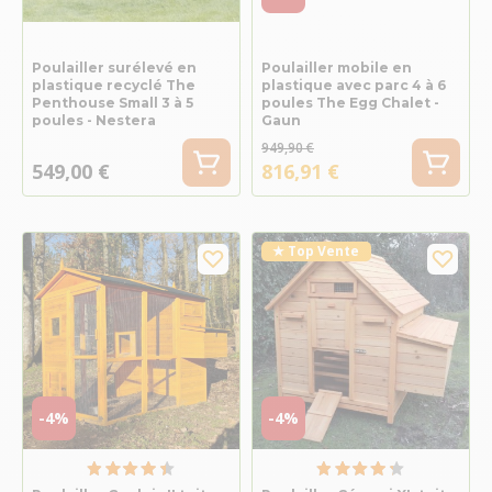
Poulailler surélevé en
Poulailler mobile en
plastique recyclé The
plastique avec parc 4 à 6
Penthouse Small 3 à 5
poules The Egg Chalet -
poules - Nestera
Gaun
949,90 €
549,00 €
816,91 €
★ Top Vente
-4%
-4%