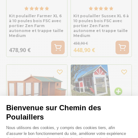
Kit poulailler Farmer XL 6
Kit poulailler Sussex XL 6 à
à 10 poules bois FSC avec
10 poules bois FSC avec
portier Zen Farm
portier Zen Farm
autonome et trappe taille
autonome et trappe taille
Medium
Medium
458,90 €
478,90 €
448,90 €
Bienvenue sur Chemin des
Poulaillers
-6%
-19%
Plateforme de Gestion du Consenteme
Nous utilisons des cookies, y compris des cookies tiers, afin
d’assurer le bon fonctionnement du site, améliorer votre expérience