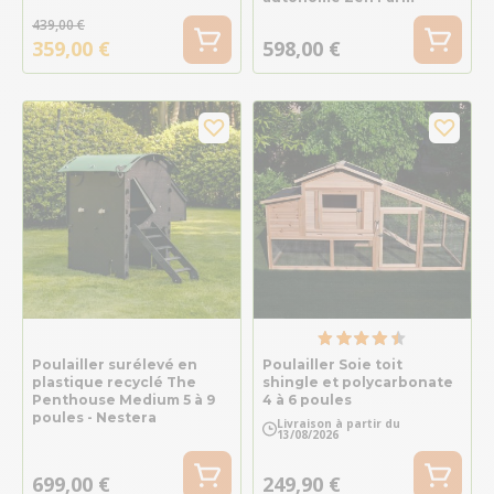
439,00 €
359,00 €
598,00 €
Poulailler surélevé en
Poulailler Soie toit
plastique recyclé The
shingle et polycarbonate
Penthouse Medium 5 à 9
4 à 6 poules
poules - Nestera
Livraison à partir du
13/08/2026
699,00 €
249,90 €