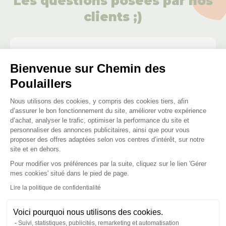
Les questions posées par nos
clients ;)
Le bois est-il traité ?
Bienvenue sur Chemin des
Poulaillers
Plateforme de Gestion du Consenteme
Posez-nous vos questions
Nous utilisons des cookies, y compris des cookies tiers, afin
d’assurer le bon fonctionnement du site, améliorer votre expérience
d’achat, analyser le trafic, optimiser la performance du site et
personnaliser des annonces publicitaires, ainsi que pour vous
proposer des offres adaptées selon vos centres d’intérêt, sur notre
site et en dehors.
Pour modifier vos préférences par la suite, cliquez sur le lien 'Gérer
Axeptio consent
Ces produits peuvent vous
mes cookies' situé dans le pied de page.
intéresser
Lire la politique de confidentialité
Voici pourquoi nous utilisons des cookies.
Suivi, statistiques, publicités, remarketing et automatisation