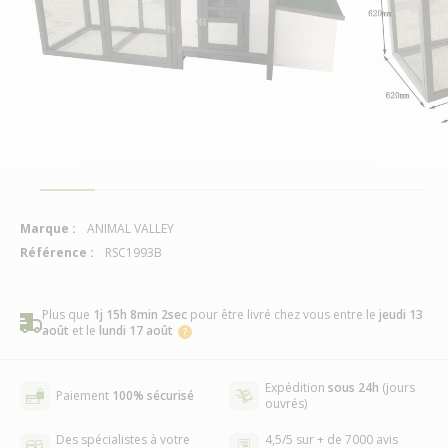
Marque :
ANIMAL VALLEY
Référence :
RSC1993B
Plus que
1j 15h 8min 2sec
pour être livré chez vous
entre le
jeudi 13
août
et le
lundi 17 août
Expédition
sous 24h
(jours
Paiement
100% sécurisé
ouvrés)
Des spécialistes à votre
4,5/5 sur + de 7000 avis