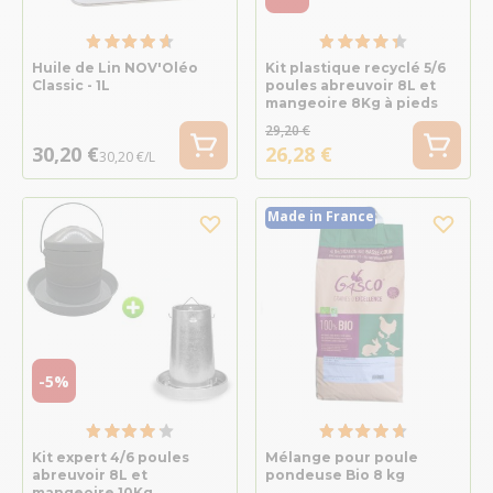
Huile de Lin NOV'Oléo
Kit plastique recyclé 5/6
Classic - 1L
poules abreuvoir 8L et
mangeoire 8Kg à pieds
29,20 €
30,20 €
26,28 €
30,20 €/L
Made in France
-5%
Kit expert 4/6 poules
Mélange pour poule
abreuvoir 8L et
pondeuse Bio 8 kg
mangeoire 10Kg