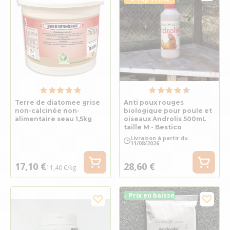
Terre de diatomee grise
Anti poux rouges
non-calcinée non-
biologique pour poule et
alimentaire seau 1,5kg
oiseaux Androlis 500mL
taille M - Bestico
Livraison à partir du
11/08/2026
17,10 €
28,60 €
11,40 €/kg
↓ Prix en baisse