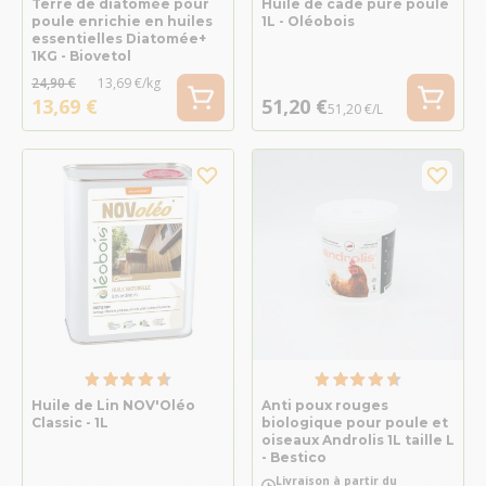
Terre de diatomée pour
Huile de cade pure poule
poule enrichie en huiles
1L - Oléobois
essentielles Diatomée+
1KG - Biovetol
24,90 €
13,69 €/kg
13,69 €
51,20 €
51,20 €/L
Huile de Lin NOV'Oléo
Anti poux rouges
Classic - 1L
biologique pour poule et
oiseaux Androlis 1L taille L
- Bestico
Livraison à partir du