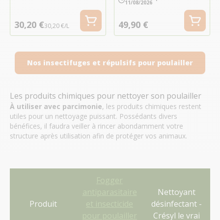
11/08/2026
30,20 €
49,90 €
30,20 €/L
Nos insectifuges et répulsifs pour poulailler
Les produits chimiques pour nettoyer son poulailler
À utiliser avec parcimonie
, les produits chimiques restent
utiles pour un nettoyage puissant. Possédants divers
bénéfices, il faudra veiller à rincer abondamment votre
structure après utilisation afin de protéger vos animaux.
Fogger
antiparasitaire
Nettoyant
Produit
et insecticide
désinfectant -
pour poulailler
Crésyl le vrai