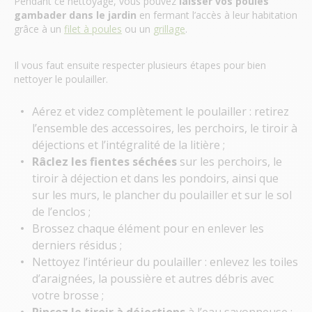
Pendant ce nettoyage, vous pouvez
laisser vos poules
gambader dans le jardin
en fermant l’accès à leur habitation
grâce à un
filet à poules
ou un
grillage
.
Il vous faut ensuite respecter plusieurs étapes pour bien
nettoyer le poulailler.
Aérez et videz complètement le poulailler : retirez
l’ensemble des accessoires, les perchoirs, le tiroir à
déjections et l’intégralité de la litière ;
Râclez les fientes séchées
sur les perchoirs, le
tiroir à déjection et dans les pondoirs, ainsi que
sur les murs, le plancher du poulailler et sur le sol
de l’enclos ;
Brossez chaque élément pour en enlever les
derniers résidus ;
Nettoyez l’intérieur du poulailler : enlevez les toiles
d’araignées, la poussière et autres débris avec
votre brosse ;
Rincez le tiroir à déjections
à l’eau savonneuse ;