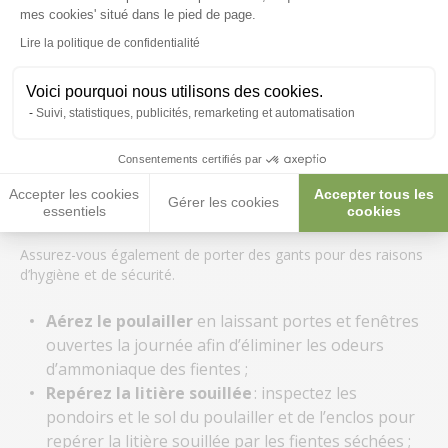
mes cookies' situé dans le pied de page.
sur les perchoirs, pondoirs, murs du poulailler et
sol de l’enclos,
Lire la politique de confidentialité
grand ménage : grand nettoyage et désinfection
du poulailler.
Voici pourquoi nous utilisons des cookies.
Suivi, statistiques, publicités, remarketing et automatisation
Au quotidien : retirez la litière souillée
Consentements certifiés par
Obtenir un espace propre ne se fera pas sans efforts. En ce qui
concerne la litière, c’est malgré tout très facile et il vous suffira
Accepter les cookies
Accepter tous les
Gérer les cookies
de
vous armer d’une pelle et d’un seau
.
essentiels
cookies
Assurez-vous également de porter des gants pour des raisons
d’hygiène et de sécurité.
Aérez le poulailler
en laissant portes et fenêtres
ouvertes la journée afin d’éliminer les odeurs
d’ammoniaque des fientes ;
Repérez la litière souillée
: inspectez les
pondoirs et le sol du poulailler et de l’enclos pour
repérer la litière souillée par les fientes séchées ;