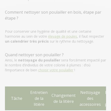
Comment nettoyer son poulailler en bois, étape par
étape ?
Pour conserver une hygiène de qualité et une certaine
harmonie au sein de votre
élevage de poules
, il faut respecter
un calendrier très précis
sur le rythme du nettoyage.
Quand nettoyer son poulailler ?
Ainsi, le
nettoyage du poulailler
sera forcément impacté par
le nombre d’individus de votre colonie à plumes : d’où
l’importance de bien
choisir votre poulailler
!
Entretien
Nettoyage
Ent
Changement
Tâche
de la
des
de la litière
litière
accessoires
pou