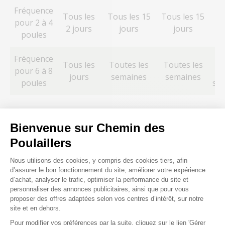
Fréquence
Tous les
Tous les 15
Tous les 15
To
pour 2 à 4
2 jours
jours
jours
15
poules
Fréquence
T
Tous les
Toutes les
Toutes les
pour 6 à 8
jours
semaines
semaines
poules
se
Bienvenue sur Chemin des
Voici à quoi correspondent chaque tâche :
Poulaillers
entretien de la litière : retirer la litière souillée par
Plateforme de Gestion du Consenteme
Nous utilisons des cookies, y compris des cookies tiers, afin
les fientes,
d’assurer le bon fonctionnement du site, améliorer votre expérience
changement de la litière : changement complet de
d’achat, analyser le trafic, optimiser la performance du site et
la litière dans le poulailler,
personnaliser des annonces publicitaires, ainsi que pour vous
nettoyage des accessoires : nettoyer les abreuvoirs
proposer des offres adaptées selon vos centres d’intérêt, sur notre
site et en dehors.
et les mangeoires,
entretien du poulailler : râcler les fientes séchées
Pour modifier vos préférences par la suite, cliquez sur le lien 'Gérer
Axeptio consent