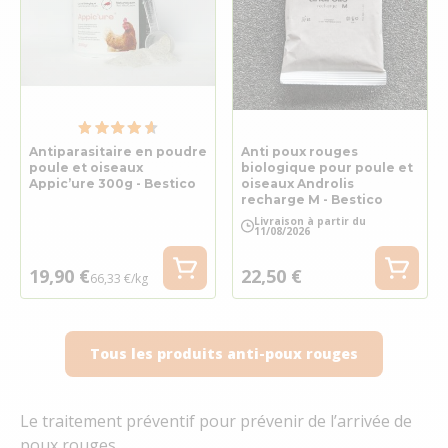
Antiparasitaire en poudre
Anti poux rouges
poule et oiseaux
biologique pour poule et
Appic’ure 300g - Bestico
oiseaux Androlis
recharge M - Bestico
Livraison à partir du
11/08/2026
19,90 €
22,50 €
66,33 €/kg
Tous les produits anti-poux rouges
Le traitement préventif pour prévenir de l’arrivée de
poux rouges