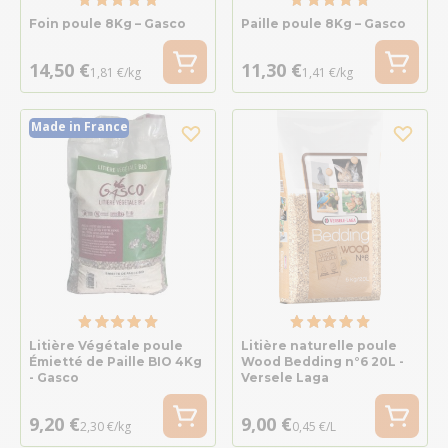
Foin poule 8Kg – Gasco
Paille poule 8Kg – Gasco
14,50 €
11,30 €
1,81 €/kg
1,41 €/kg
Made in France
Litière Végétale poule
Litière naturelle poule
Émietté de Paille BIO 4Kg
Wood Bedding n°6 20L -
- Gasco
Versele Laga
9,20 €
9,00 €
2,30 €/kg
0,45 €/L