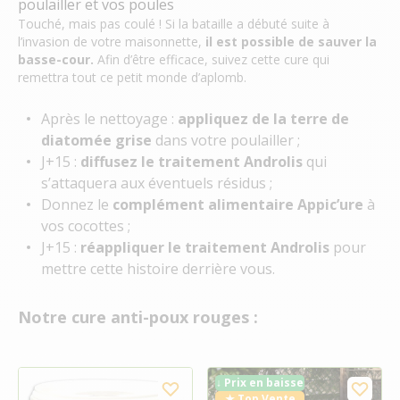
poulailler et vos poules
Touché, mais pas coulé ! Si la bataille a débuté suite à
l’invasion de votre maisonnette,
il est possible de sauver la
basse-cour.
Afin d’être efficace, suivez cette cure qui
remettra tout ce petit monde d’aplomb.
Après le nettoyage :
appliquez de la terre de
diatomée grise
dans votre poulailler ;
J+15 :
diffusez le traitement Androlis
qui
s’attaquera aux éventuels résidus ;
Donnez le
complément alimentaire Appic’ure
à
vos cocottes ;
J+15 :
réappliquer le traitement Androlis
pour
mettre cette histoire derrière vous.
Notre cure anti-poux rouges :
↓ Prix en baisse
★ Top Vente