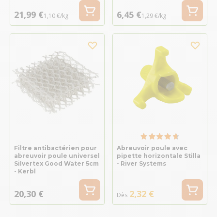
21,99 €
6,45 €
1,10 €/kg
1,29 €/kg
Filtre antibactérien pour
Abreuvoir poule avec
abreuvoir poule universel
pipette horizontale Stilla
Silvertex Good Water 5cm
- River Systems
- Kerbl
20,30 €
2,32 €
Dès