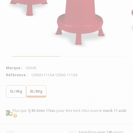
Marque :
GAUN
Référence :
10943+11164-10943-11164
5L/4Kg
8L/8Kg
Plus que
1j 8h 0min 16sec
pour être livré chez vous
le
mardi 11 août
Expédition
sous 24h
(jours