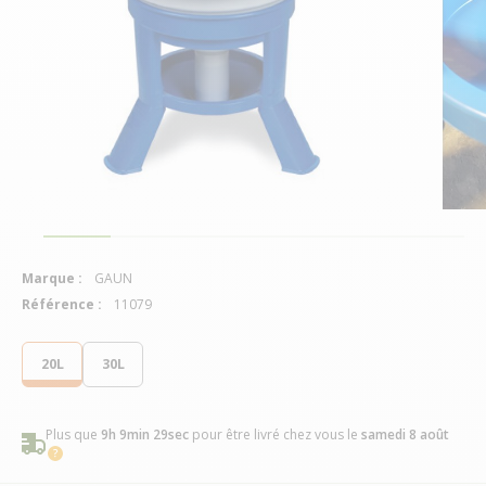
Marque :
GAUN
Référence :
11079
20L
30L
Plus que
9h 9min 28sec
pour être livré chez vous
le
samedi 8 août