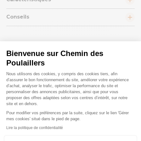
Conseils
Bienvenue sur Chemin des
Poulaillers
Nous répondons à toutes vos
Plateforme de Gestion du Consenteme
questions ;)
Nous utilisons des cookies, y compris des cookies tiers, afin
d’assurer le bon fonctionnement du site, améliorer votre expérience
d’achat, analyser le trafic, optimiser la performance du site et
personnaliser des annonces publicitaires, ainsi que pour vous
Posez-nous vos questions
proposer des offres adaptées selon vos centres d’intérêt, sur notre
site et en dehors.
Pour modifier vos préférences par la suite, cliquez sur le lien 'Gérer
Axeptio consent
mes cookies' situé dans le pied de page.
Lire la politique de confidentialité
Ces produits peuvent vous