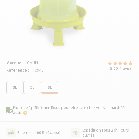
Marque :
GAUN
5,00
(1 avis)
Référence :
10948
3L
5L
8L
Plus que
1j 19h 9min 15sec
pour être livré chez vous
le
mardi 11
août
Expédition
sous 24h
(jours
Paiement
100% sécurisé
ouvrés)