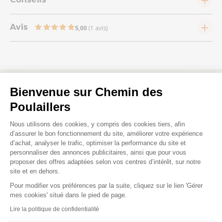
Avis
5,00
(1 avis)
Bienvenue sur Chemin des
Nous répondons à toutes vos
Poulaillers
questions ;)
Plateforme de Gestion du Consenteme
Nous utilisons des cookies, y compris des cookies tiers, afin
d’assurer le bon fonctionnement du site, améliorer votre expérience
d’achat, analyser le trafic, optimiser la performance du site et
Posez-nous vos questions
personnaliser des annonces publicitaires, ainsi que pour vous
proposer des offres adaptées selon vos centres d’intérêt, sur notre
site et en dehors.
Pour modifier vos préférences par la suite, cliquez sur le lien 'Gérer
Axeptio consent
mes cookies' situé dans le pied de page.
Lire la politique de confidentialité
Ces produits peuvent vous