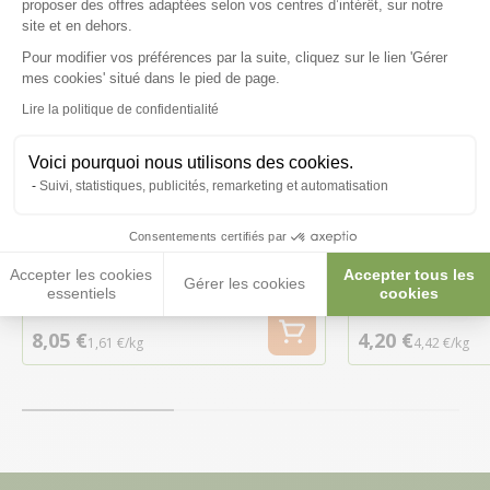
proposer des offres adaptées selon vos centres d’intérêt, sur notre
site et en dehors.
Pour modifier vos préférences par la suite, cliquez sur le lien 'Gérer
Axeptio consent
mes cookies' situé dans le pied de page.
Lire la politique de confidentialité
Voici pourquoi nous utilisons des cookies.
Suivi, statistiques, publicités, remarketing et automatisation
Aliment Pigeon 5Kg
Bloc sel natu
Consentements certifiés par
volailles 950g
Accepter les cookies
Accepter tous les
Gérer les cookies
Livraison à parti
essentiels
cookies
8,05 €
4,20 €
1,61 €/kg
4,42 €/kg