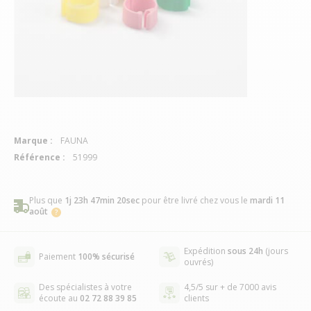
Marque :
FAUNA
Référence :
51999
Plus que
1j 23h 47min 20sec
pour être livré chez vous
le
mardi 11
août
Expédition
sous 24h
(jours
Paiement
100% sécurisé
ouvrés)
Des spécialistes à votre
4,5/5 sur + de 7000 avis
écoute au
02 72 88 39 85
clients