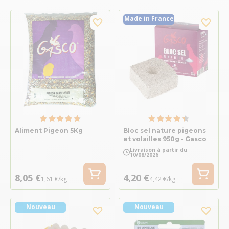
Made in France
Aliment Pigeon 5Kg
Bloc sel nature pigeons
et volailles 950g - Gasco
Livraison à partir du
10/08/2026
8,05 €
4,20 €
1,61 €/kg
4,42 €/kg
Nouveau
Nouveau