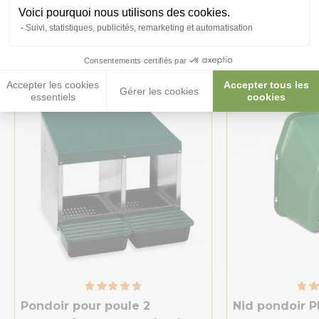
Ces produits peuvent vous
Voici pourquoi nous utilisons des cookies.
Suivi, statistiques, publicités, remarketing et automatisation
intéresser
Consentements certifiés par
Accepter les cookies
Accepter tous les
Gérer les cookies
essentiels
cookies
Pondoir pour poule 2
Nid pondoir P