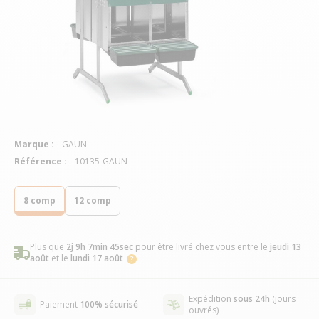
Marque :
GAUN
Référence :
10135-GAUN
8 comp
12 comp
Plus que
2j 9h 7min 44sec
pour être livré chez vous
entre le
jeudi 13
août
et le
lundi 17 août
Expédition
sous 24h
(jours
Paiement
100% sécurisé
ouvrés)