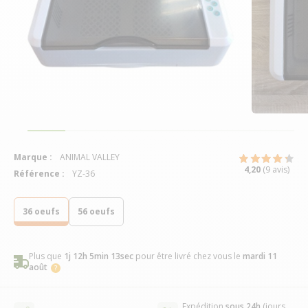
Marque :
ANIMAL VALLEY
4,20
(9 avis)
Référence :
YZ-36
36 oeufs
56 oeufs
Plus que
1j 12h 5min 13sec
pour être livré chez vous
le
mardi 11
août
Expédition
sous 24h
(jours