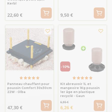
Kerbl
22,60 €
9,50 €
-10%
Panneau chauffant pour
Kit abreuvoir 1L et
poussin Comfort 30x30cm
mangeoire 1Kg poussin
22W - Olba
1er âge en plastique
recyclé - Gaun
6,95 €
47,30 €
6,26 €