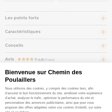
Les points forts
Caractéristiques
Conseils
Avis
4,20
(9 avis)
Bienvenue sur Chemin des
Poulaillers
Plateforme de Gestion du Consenteme
Nous utilisons des cookies, y compris des cookies tiers, afin
d’assurer le bon fonctionnement du site, améliorer votre expérience
Nous répondons à toutes vos
d’achat, analyser le trafic, optimiser la performance du site et
questions ;)
personnaliser des annonces publicitaires, ainsi que pour vous
proposer des offres adaptées selon vos centres d’intérêt, sur notre