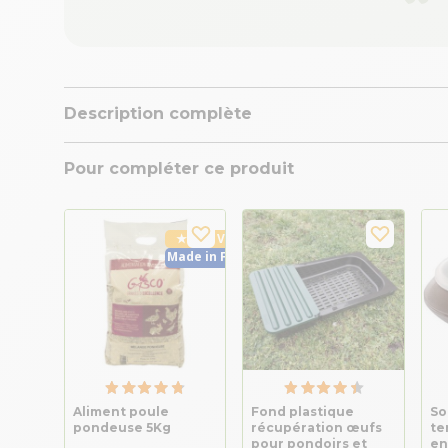
Description complète
Pour compléter ce produit
★ Top Vente
Made in France
Aliment poule
Fond plastique
So
pondeuse 5Kg
récupération œufs
te
pour pondoirs et
en