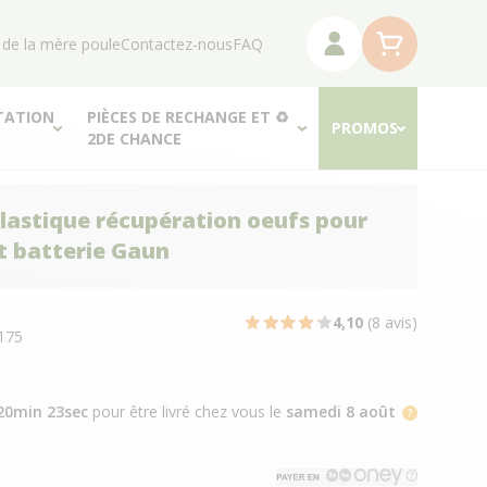
 de la mère poule
Contactez-nous
FAQ
TATION
PIÈCES DE RECHANGE ET ♻
PROMOS
2DE CHANCE
lastique récupération oeufs pour
t batterie Gaun
N
4,10
(8 avis)
175
20min 22sec
pour être livré chez vous
le
samedi 8 août