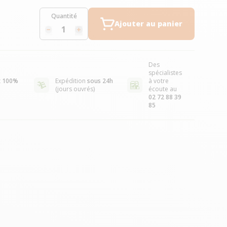
Quantité
Ajouter au panier
Des
spécialistes
t
100%
Expédition
sous 24h
à votre
(jours ouvrés)
écoute au
02 72 88 39
85