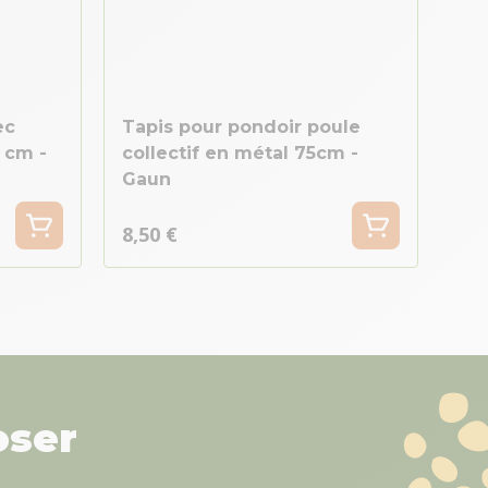
ec
Tapis pour pondoir poule
 cm -
collectif en métal 75cm -
Gaun
8,50 €
oser