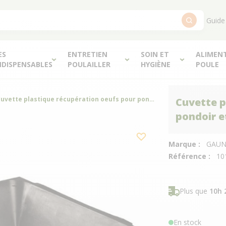
Guide
ES
ENTRETIEN
SOIN ET
ALIMEN
NDISPENSABLES
POULAILLER
HYGIÈNE
POULE
Cuvette plastique récupération oeufs pour pondoir et batterie Gaun
Cuvette p
pondoir e
Marque :
GAU
Référence :
10
Plus que
10h 
En stock