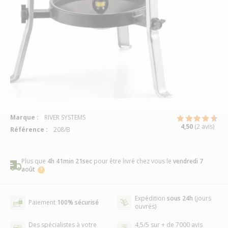
Marque :
RIVER SYSTEMS
4,50
(2 avis)
Référence :
208/B
Plus que
4h 41min 21sec
pour être livré chez vous
le
vendredi 7
août
Expédition
sous 24h
(jours
Paiement
100% sécurisé
ouvrés)
Des spécialistes à votre
4,5/5 sur + de 7000 avis