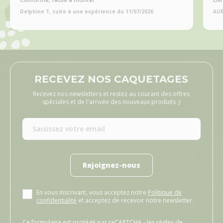
Delphine T, suite à une expérience du 11/07/2026
AUR
RECEVEZ NOS CAQUETAGES
Recevez nos newsletters et restez au courant des offres
spéciales et de l'arrivée des nouveaux produits ;)
Rejoignez-nous
En vous inscrivant, vous acceptez notre
Politique de
confidentialité
et acceptez de recevoir notre newsletter.
Ce formulaire est protégé par reCAPTCHA - les
règles de