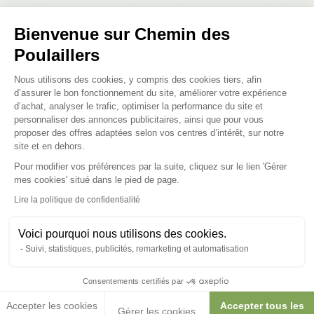
Posez-nous vos questions
Bienvenue sur Chemin des
Poulaillers
Plateforme de Gestion du Consenteme
Nous utilisons des cookies, y compris des cookies tiers, afin
d’assurer le bon fonctionnement du site, améliorer votre expérience
d’achat, analyser le trafic, optimiser la performance du site et
Ces produits peuvent vous
personnaliser des annonces publicitaires, ainsi que pour vous
proposer des offres adaptées selon vos centres d’intérêt, sur notre
intéresser
site et en dehors.
Pour modifier vos préférences par la suite, cliquez sur le lien 'Gérer
Axeptio consent
mes cookies' situé dans le pied de page.
Lire la politique de confidentialité
Voici pourquoi nous utilisons des cookies.
Suivi, statistiques, publicités, remarketing et automatisation
Consentements certifiés par
Accepter les cookies
Accepter tous les
Gérer les cookies