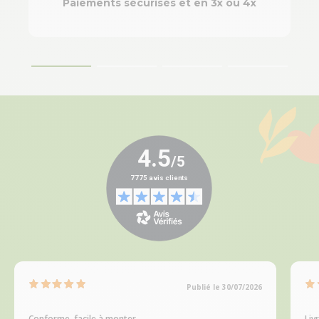
Paiements sécurisés et en 3x ou 4x
Publié le 30/07/2026
Conforme, facile à monter
Liv