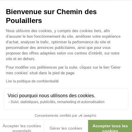
Bienvenue sur Chemin des
Posez-nous vos questions
Poulaillers
Plateforme de Gestion du Consenteme
Nous utilisons des cookies, y compris des cookies tiers, afin
d’assurer le bon fonctionnement du site, améliorer votre expérience
d’achat, analyser le trafic, optimiser la performance du site et
personnaliser des annonces publicitaires, ainsi que pour vous
Ces produits peuvent vous
proposer des offres adaptées selon vos centres d’intérêt, sur notre
site et en dehors.
intéresser
Pour modifier vos préférences par la suite, cliquez sur le lien 'Gérer
Axeptio consent
mes cookies' situé dans le pied de page.
Lire la politique de confidentialité
Nouveau
Voici pourquoi nous utilisons des cookies.
Suivi, statistiques, publicités, remarketing et automatisation
Consentements certifiés par
Accepter les cookies
Accepter tous les
Gérer les cookies
essentiels
cookies