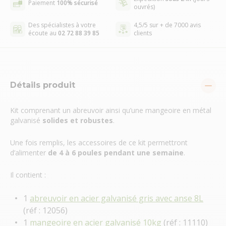
Paiement
100% sécurisé
ouvrés)
Des spécialistes à votre
4,5/5 sur + de 7000 avis
écoute au
02 72 88 39 85
clients
Détails produit
Kit comprenant un abreuvoir ainsi qu’une mangeoire en métal
galvanisé
solides et robustes
.
Une fois remplis, les accessoires de ce kit permettront
d’alimenter
de 4 à 6 poules
pendant une semaine
.
Il contient :
1
abreuvoir en acier galvanisé gris avec anse 8L
(réf : 12056)
1
mangeoire en acier galvanisé 10kg
(réf : 11110)