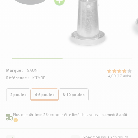
Marque :
GAUN
4,00
(17 avis)
Référence :
KITMBE
2 poules
4-6 poules
8-10 poules
Plus que
4h 1min 35sec
pour être livré chez vous
le
samedi 8 août
Expédition
sous 24h
(jours