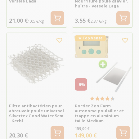
Versele Laga
Nourriture poule gravier,
huître - Versele Laga
21,00 €
3,55 €
1,05 €/kg
2,37 €/kg
★ Top Vente
-6%
Filtre antibactérien pour
Portier Zen Farm
abreuvoir poule universel
autonome poulailler et
Silvertex Good Water 5cm
trappe en aluminium
- Kerbl
taille Medium
159,00 €
20,30 €
149,00 €