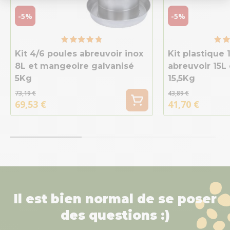
-5%
-5%
Kit 4/6 poules abreuvoir inox
Kit plastique 
8L et mangeoire galvanisé
abreuvoir 15L
5Kg
15,5Kg
73,19 €
43,89 €
69,53 €
41,70 €
Il est bien normal de se poser
des questions :)