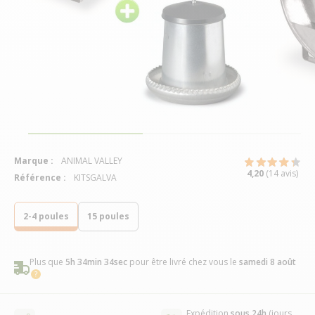
Marque :
ANIMAL VALLEY
4,20
(14 avis)
Référence :
KITSGALVA
2-4 poules
15 poules
Plus que
5h 34min 33sec
pour être livré chez vous
le
samedi 8 août
Expédition
sous 24h
(jours