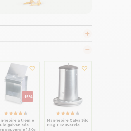
-15%
ngeoire à trémie
Mangeoire Galva Silo
ule galvanisée
15Kg + Couvercle
ec couvercle 1,5Kg