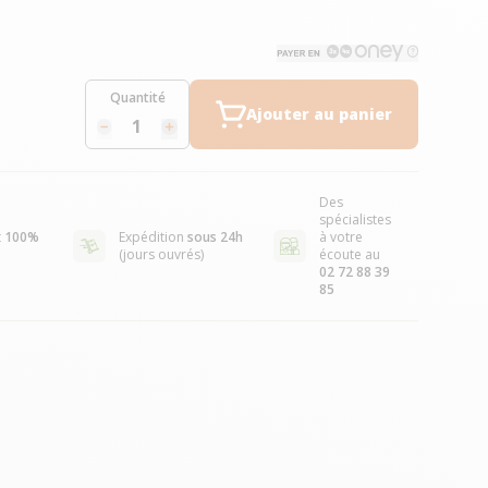
Quantité
Ajouter au panier
Des
spécialistes
t
100%
Expédition
sous 24h
à votre
(jours ouvrés)
écoute au
02 72 88 39
85