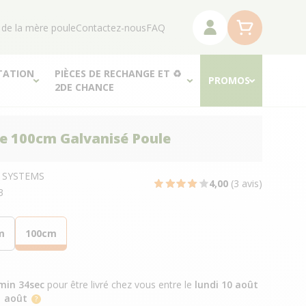
 de la mère poule
Contactez-nous
FAQ
TATION
PIÈCES DE RECHANGE ET ♻
PROMOS
2DE CHANCE
e 100cm Galvanisé Poule
R SYSTEMS
4,00
(3 avis)
3
m
100cm
min 33sec
pour être livré chez vous
entre le
lundi 10 août
1 août