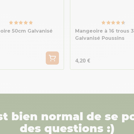
oire 50cm Galvanisé
Mangeoire à 16 trous 
Galvanisé Poussins
4,20 €
est bien normal de se p
des questions :)