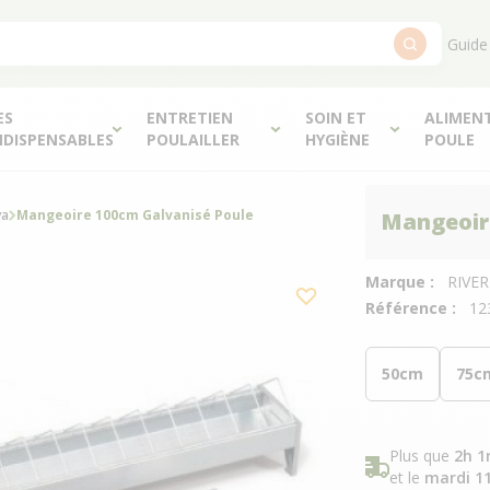
Guide
ES
ENTRETIEN
SOIN ET
ALIMEN
NDISPENSABLES
POULAILLER
HYGIÈNE
POULE
va
Mangeoire 100cm Galvanisé Poule
Mangeoir
Marque :
RIVE
Référence :
12
50cm
75c
Plus que
2h 1
et le
mardi 1