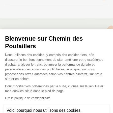
Nous répondons à toutes vos
Bienvenue sur Chemin des
questions ;)
Poulaillers
Plateforme de Gestion du Consenteme
Nous utilisons des cookies, y compris des cookies tiers, afin
Posez-nous vos questions
d’assurer le bon fonctionnement du site, améliorer votre expérience
d’achat, analyser le trafic, optimiser la performance du site et
personnaliser des annonces publicitaires, ainsi que pour vous
proposer des offres adaptées selon vos centres d’intérêt, sur notre
site et en dehors.
Pour modifier vos préférences par la suite, cliquez sur le lien 'Gérer
Axeptio consent
mes cookies' situé dans le pied de page.
Ces produits peuvent vous
Lire la politique de confidentialité
intéresser
Voici pourquoi nous utilisons des cookies.