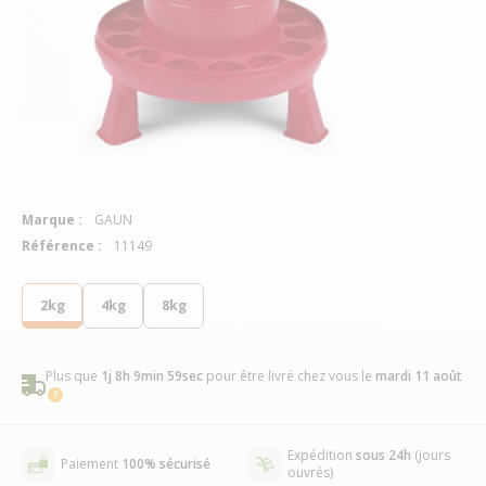
Marque :
GAUN
Référence :
11149
2kg
4kg
8kg
Plus que
1j 8h 9min 59sec
pour être livré chez vous
le
mardi 11 août
Expédition
sous 24h
(jours
Paiement
100% sécurisé
ouvrés)