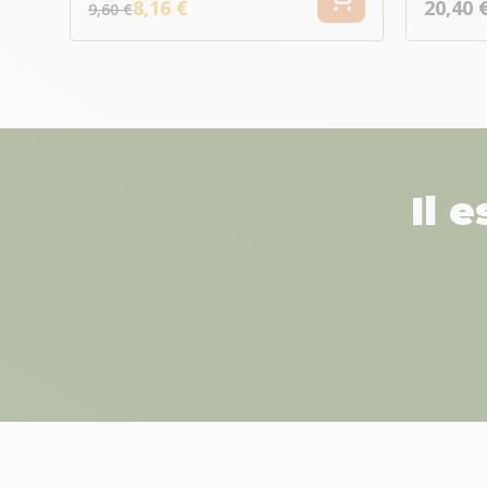
8,16 €
20,40 
9,60 €
Il 