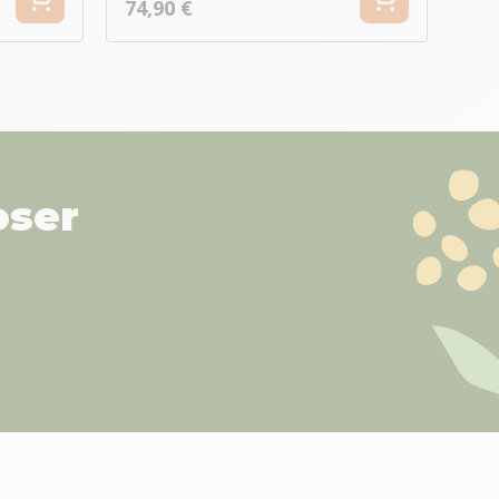
74,90 €
oser