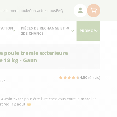
 de la mère poule
Contactez-nous
FAQ
TATION
PIÈCES DE RECHANGE ET ♻
PROMOS
2DE CHANCE
 poule tremie exterieure
e 18 kg - Gaun
N
4,50
(6 avis)
025
h 42min 56sec
pour être livré chez vous
entre le
mardi 11
rcredi 12 août