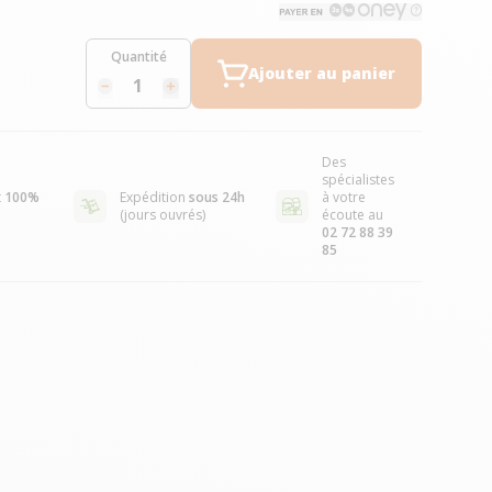
Quantité
Ajouter au panier
Des
spécialistes
t
100%
Expédition
sous 24h
à votre
(jours ouvrés)
écoute au
02 72 88 39
85