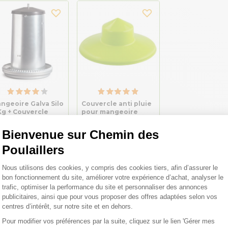
ngeoire Galva Silo
Couvercle anti pluie
Kg + Couvercle
pour mangeoire
poule en plastique
gamme Eco 4Kg vert
Bienvenue sur Chemin des
- Gaun
Poulaillers
,99 €
8,99 €
Plateforme de Gestion du Consentemen
Nous utilisons des cookies, y compris des cookies tiers, afin d’assurer le
bon fonctionnement du site, améliorer votre expérience d’achat, analyser le
trafic, optimiser la performance du site et personnaliser des annonces
publicitaires, ainsi que pour vous proposer des offres adaptées selon vos
centres d’intérêt, sur notre site et en dehors.
Pour modifier vos préférences par la suite, cliquez sur le lien 'Gérer mes
Axeptio consent