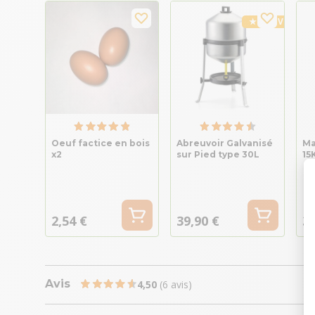
★ Top Vente
Oeuf factice en bois
Abreuvoir Galvanisé
Ma
x2
sur Pied type 30L
15
2,54 €
39,90 €
30
Avis
4,50
(6 avis)