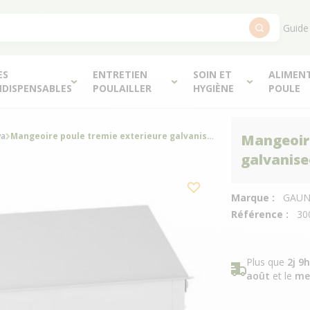
Guide
ES
ENTRETIEN
SOIN ET
ALIMEN
NDISPENSABLES
POULAILLER
HYGIÈNE
POULE
va
Mangeoire poule tremie exterieure galvanisee 18 kg - Gaun
Mangeoire
galvanise
Marque :
GAU
Référence :
30
Plus que
2j 9
août
et le
me