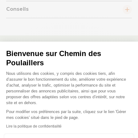
Conseils
Bienvenue sur Chemin des
Nous répondons à toutes vos
Poulaillers
questions ;)
Plateforme de Gestion du Consenteme
Nous utilisons des cookies, y compris des cookies tiers, afin
d’assurer le bon fonctionnement du site, améliorer votre expérience
Posez-nous vos questions
d’achat, analyser le trafic, optimiser la performance du site et
personnaliser des annonces publicitaires, ainsi que pour vous
proposer des offres adaptées selon vos centres d’intérêt, sur notre
site et en dehors.
Pour modifier vos préférences par la suite, cliquez sur le lien 'Gérer
Axeptio consent
mes cookies' situé dans le pied de page.
Ces produits peuvent vous
Lire la politique de confidentialité