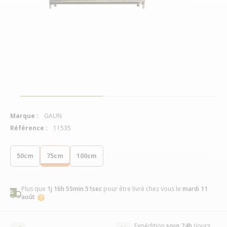
Marque :
GAUN
Référence :
11535
50cm
75cm
100cm
Plus que
1j 16h 55min 50sec
pour être livré chez vous
le
mardi 11
août
Expédition
sous 24h
(jours