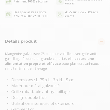
Paiement
100% sécurisé
ouvrés)
Des spécialistes à votre
4,5/5 sur + de 7000 avis
écoute au
02 72 88 39 85
clients
Détails produit
Mangeoire galvanisée 75 cm pour volailles avec grille anti-
gaspillage. Robuste et grande capacité, elle
assure une
alimentation propre et efficace
pour plusieurs animaux
simultanément en élevage.
Dimensions : L. 75 x l. 13 x H. 15 cm
Matériau : métal galvanisé
Grille rabattable anti-gaspillage
Design double face
Utilisation intérieure et extérieure
Gamme : Eco