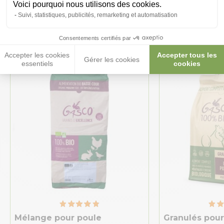
Voici pourquoi nous utilisons des cookies.
Ces produits peuvent vous
Suivi, statistiques, publicités, remarketing et automatisation
intéresser
Consentements certifiés par
Accepter les cookies
Accepter tous les
Gérer les cookies
essentiels
cookies
Made in France
Made in France
Mélange pour poule
Granulés pour