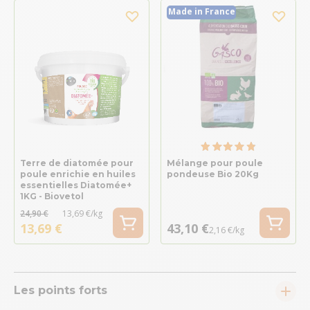
Made in France
Terre de diatomée pour
Mélange pour poule
poule enrichie en huiles
pondeuse Bio 20Kg
essentielles Diatomée+
1KG - Biovetol
24,90 €
13,69 €/kg
13,69 €
43,10 €
2,16 €/kg
Les points forts