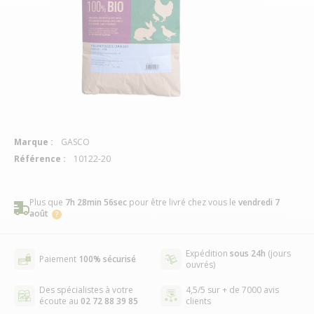
Marque :
GASCO
Référence :
10122-20
Plus que
7h 28min 55sec
pour être livré chez vous
le
vendredi 7
août
Expédition
sous 24h
(jours
Paiement
100% sécurisé
ouvrés)
Des spécialistes à votre
4,5/5 sur + de 7000 avis
écoute au
02 72 88 39 85
clients