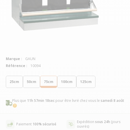
Marque :
GAUN
Référence :
10094
25cm
50cm
75cm
100cm
125cm
Plus que
11h 57min 18sec
pour être livré chez vous
le
samedi 8 août
Expédition
sous 24h
(jours
Paiement
100% sécurisé
ouvrés)