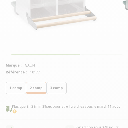
Marque :
GAUN
Référence :
10177
1 comp
2 comp
3 comp
Plus que
9h 39min 28sec
pour être livré chez vous
le
mardi 11 août
Expédition
sous 24h
(jours