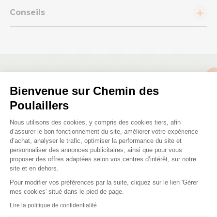
Conseils
Nous répondons à toutes vos
Bienvenue sur Chemin des
questions ;)
Poulaillers
Plateforme de Gestion du Consenteme
Nous utilisons des cookies, y compris des cookies tiers, afin
Posez-nous vos questions
d’assurer le bon fonctionnement du site, améliorer votre expérience
d’achat, analyser le trafic, optimiser la performance du site et
personnaliser des annonces publicitaires, ainsi que pour vous
proposer des offres adaptées selon vos centres d’intérêt, sur notre
site et en dehors.
Pour modifier vos préférences par la suite, cliquez sur le lien 'Gérer
Axeptio consent
mes cookies' situé dans le pied de page.
Ces produits peuvent vous
Lire la politique de confidentialité
intéresser