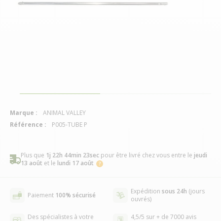
Marque :
ANIMAL VALLEY
Référence :
P005-TUBE P
Plus que
1j 22h 44min 22sec
pour être livré chez vous
entre le
jeudi
13 août
et le
lundi 17 août
Expédition
sous 24h
(jours
Paiement
100% sécurisé
ouvrés)
Des spécialistes à votre
4,5/5 sur + de 7000 avis