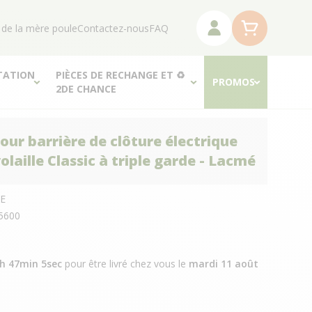
 de la mère poule
Contactez-nous
FAQ
TATION
PIÈCES DE RECHANGE ET ♻
PROMOS
2DE CHANCE
our barrière de clôture électrique
olaille Classic à triple garde - Lacmé
E
5600
3h 47min 4sec
pour être livré chez vous
le
mardi 11 août