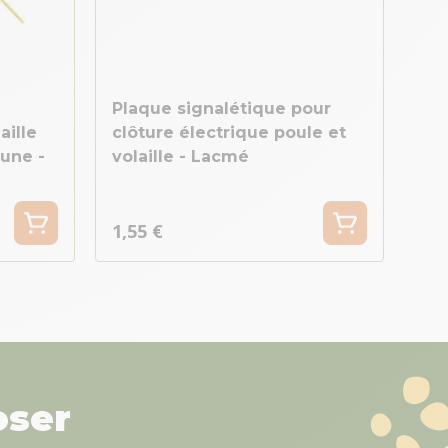
Plaque signalétique pour
aille
clôture électrique poule et
aune -
volaille - Lacmé
1,55 €
oser