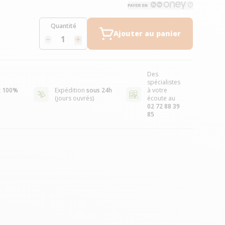
Quantité
Ajouter au panier
Des
spécialistes
t
100%
Expédition
sous 24h
à votre
(jours ouvrés)
écoute au
02 72 88 39
85