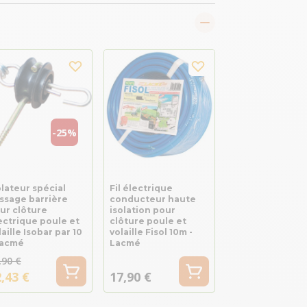
-25%
olateur spécial
Fil électrique
ssage barrière
conducteur haute
ur clôture
isolation pour
ectrique poule et
clôture poule et
laille Isobar par 10
volaille Fisol 10m -
Lacmé
Lacmé
,90 €
,43 €
17,90 €