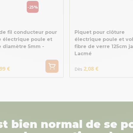
-25%
de fil conducteur pour
Piquet pour clôture
e électrique poule et
électrique poule et vol
le diamètre 5mm -
fibre de verre 125cm j
Lacmé
99 €
2,08 €
Dès
est bien normal de se p