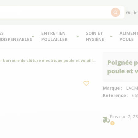
Guide
ES
ENTRETIEN
SOIN ET
ALIMEN
NDISPENSABLES
POULAILLER
HYGIÈNE
POULE
Poignée pour barrière de clôture électrique poule et volaille Classic à triple garde - Lacmé
Poignée p
poule et v
Marque :
LACM
Référence :
66
Plus que
2j 2