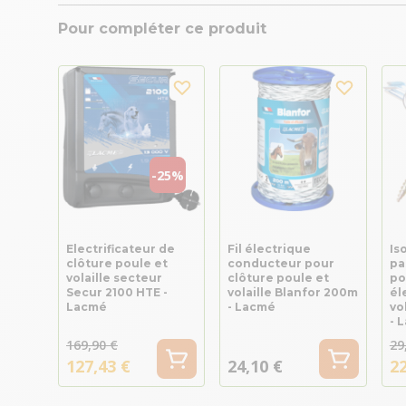
Pour compléter ce produit
-25%
Electrificateur de
Fil électrique
Is
clôture poule et
conducteur pour
pa
volaille secteur
clôture poule et
po
Secur 2100 HTE -
volaille Blanfor 200m
él
Lacmé
- Lacmé
vo
- 
169,90 €
29
127,43 €
24,10 €
22