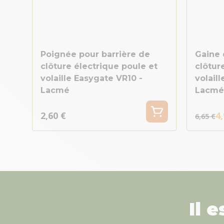
Poignée pour barrière de
Gaine 
clôture électrique poule et
clôtur
volaille Easygate VR10 -
volail
Lacmé
Lacmé
2,60 €
4,
6,65 €
Il 