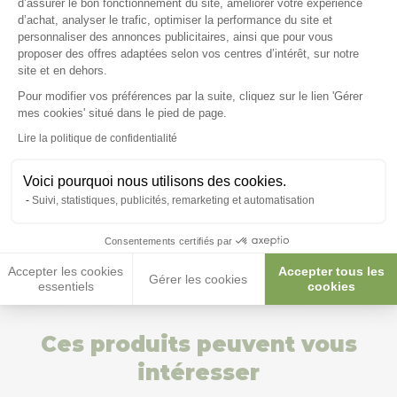
d’assurer le bon fonctionnement du site, améliorer votre expérience
d’achat, analyser le trafic, optimiser la performance du site et
personnaliser des annonces publicitaires, ainsi que pour vous
Les questions posées par nos
proposer des offres adaptées selon vos centres d’intérêt, sur notre
clients ;)
site et en dehors.
Pour modifier vos préférences par la suite, cliquez sur le lien 'Gérer
Axeptio consent
mes cookies' situé dans le pied de page.
Lire la politique de confidentialité
Le bois est-il traité ?
Voici pourquoi nous utilisons des cookies.
Suivi, statistiques, publicités, remarketing et automatisation
Posez-nous vos questions
Consentements certifiés par
Accepter les cookies
Accepter tous les
Gérer les cookies
essentiels
cookies
Ces produits peuvent vous
intéresser