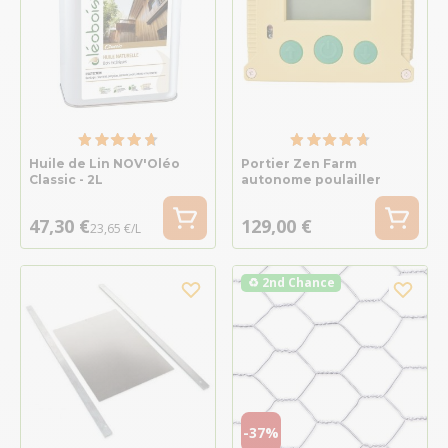
Huile de Lin NOV'Oléo
Portier Zen Farm
Classic - 2L
autonome poulailler
47,30 €
129,00 €
23,65 €/L
♻ 2nd Chance
-37%