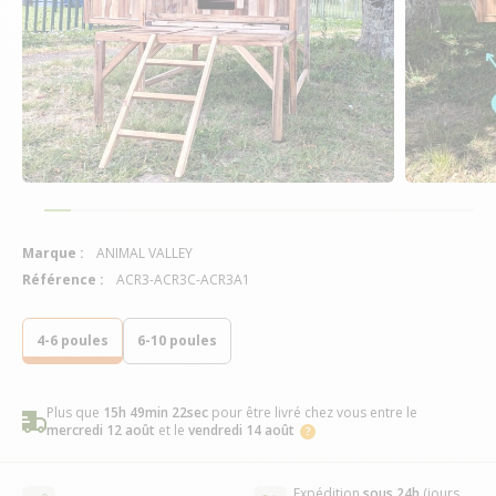
Marque :
ANIMAL VALLEY
Référence :
ACR3-ACR3C-ACR3A1
4-6 poules
6-10 poules
Plus que
15h 49min 21sec
pour être livré chez vous
entre le
mercredi 12 août
et le
vendredi 14 août
Expédition
sous 24h
(jours