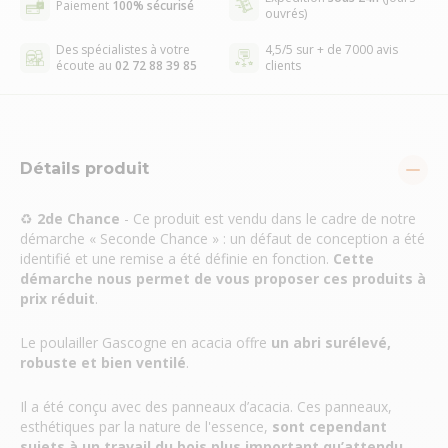
Paiement
100% sécurisé
ouvrés)
Des spécialistes à votre
4,5/5 sur + de 7000 avis
écoute au
02 72 88 39 85
clients
Détails produit
♻
2de Chance
- Ce produit est vendu dans le cadre de notre
démarche « Seconde Chance » : un défaut de conception a été
identifié et une remise a été définie en fonction.
Cette
démarche nous permet de vous proposer ces produits à
prix réduit
.
Le poulailler Gascogne en acacia offre
un abri surélevé,
robuste et bien ventilé
.
Il a été conçu avec des panneaux d’acacia. Ces panneaux,
esthétiques par la nature de l'essence,
sont cependant
sujets à un travail du bois plus important qu’attendu
,