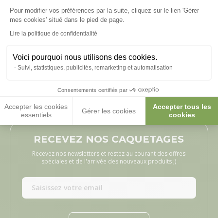
Pour modifier vos préférences par la suite, cliquez sur le lien 'Gérer
Axeptio consent
mes cookies' situé dans le pied de page.
Lire la politique de confidentialité
Publié le 30/07/2026
Voici pourquoi nous utilisons des cookies.
Conforme, facile à monter
Liv
Suivi, statistiques, publicités, remarketing et automatisation
Delphine T, suite à une expérience du 11/07/2026
AUR
Consentements certifiés par
Accepter les cookies
Accepter tous les
Gérer les cookies
essentiels
cookies
RECEVEZ NOS CAQUETAGES
Recevez nos newsletters et restez au courant des offres
spéciales et de l'arrivée des nouveaux produits ;)