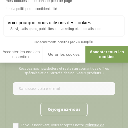
mes cookies' situé dans le pied de page.
Publié le 30/07/2026
Lire la politique de confidentialité
Conforme, facile à monter
Liv
Delphine T, suite à une expérience du 11/07/2026
AUR
Voici pourquoi nous utilisons des cookies.
Suivi, statistiques, publicités, remarketing et automatisation
Consentements certifiés par
Accepter les cookies
Accepter tous les
Gérer les cookies
essentiels
cookies
RECEVEZ NOS CAQUETAGES
Recevez nos newsletters et restez au courant des offres
spéciales et de l'arrivée des nouveaux produits ;)
Rejoignez-nous
En vous inscrivant, vous acceptez notre
Politique de