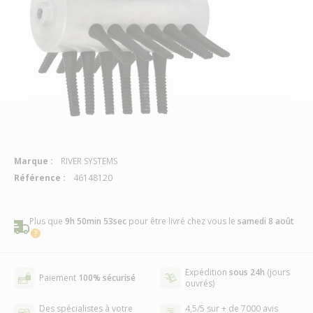
Marque :
RIVER SYSTEMS
Référence :
46148120
Plus que
9h 50min 53sec
pour être livré chez vous
le
samedi 8 août
Expédition
sous 24h
(jours
Paiement
100% sécurisé
ouvrés)
Des spécialistes à votre
4,5/5 sur + de 7000 avis