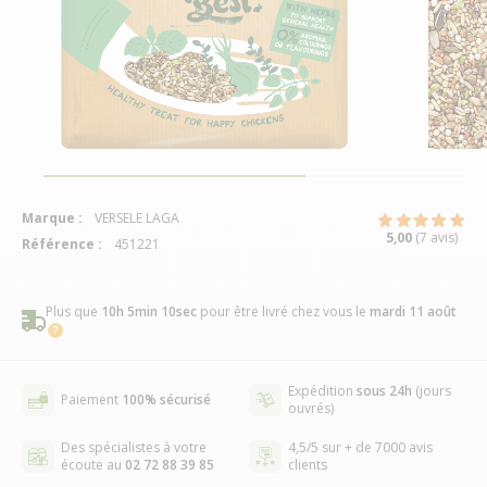
Marque :
VERSELE LAGA
5,00
(7 avis)
Référence :
451221
Plus que
10h 5min 9sec
pour être livré chez vous
le
mardi 11 août
Expédition
sous 24h
(jours
Paiement
100% sécurisé
ouvrés)
Des spécialistes à votre
4,5/5 sur + de 7000 avis
écoute au
02 72 88 39 85
clients