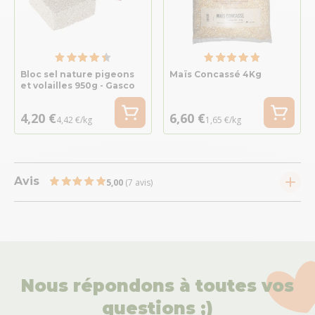
Bloc sel nature pigeons
Maïs Concassé 4Kg
et volailles 950g - Gasco
4,20 €
6,60 €
4,42 €/kg
1,65 €/kg
Avis
5,00
(7 avis)
Nous répondons à toutes vos
questions ;)