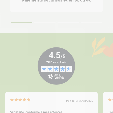
Paiements sécurisés et en 3x ou 4x
Publié le 05/08/2026
Satisfaite, conforme à mes attentes
Trè