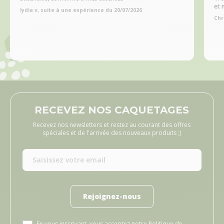
et 
lydia v, suite à une expérience du 20/07/2026
Chr
RECEVEZ NOS CAQUETAGES
Recevez nos newsletters et restez au courant des offres
spéciales et de l'arrivée des nouveaux produits ;)
Rejoignez-nous
En vous inscrivant, vous acceptez notre
Politique de