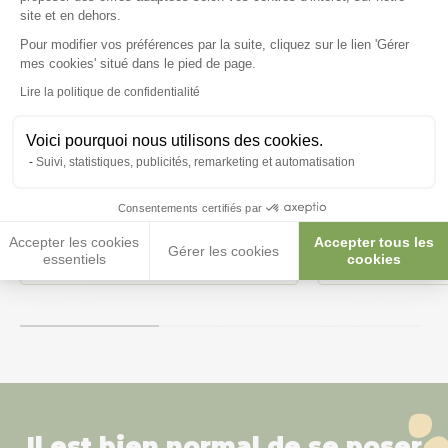
site et en dehors.
Pour modifier vos préférences par la suite, cliquez sur le lien 'Gérer
Axeptio consent
mes cookies' situé dans le pied de page.
Lire la politique de confidentialité
Voici pourquoi nous utilisons des cookies.
Grit Country's Best 2,5kg
Mélange de m
Suivi, statistiques, publicités, remarketing et automatisation
Nourriture poule gravier,
pour volailles
Consentements certifiés par
huître - Versele Laga
Versele Laga
Accepter les cookies
Accepter tous les
Gérer les cookies
3,80 €
19,90 €
essentiels
cookies
1,52 €/kg
4,98 €/kg
Il est bien normal de se poser