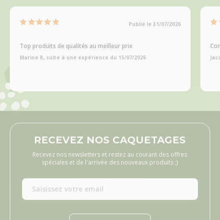
Publié le 31/07/2026
Top produits de qualités au meilleur prix
Com
Marine R, suite à une expérience du 15/07/2026
Jac
RECEVEZ NOS CAQUETAGES
Recevez nos newsletters et restez au courant des offres
spéciales et de l'arrivée des nouveaux produits ;)