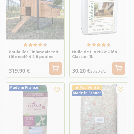
Poulailler Finlandais toit
Huile de Lin NOV'Oléo
tôle isolé 4 à 8 poules
Classic - 1L
319,90 €
30,20 €
30,20 €/L
Made in France
★ Top Vente
Made in France