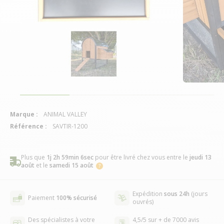
Marque :
ANIMAL VALLEY
Référence :
SAVTIR-1200
Plus que
1j 2h 59min 6sec
pour être livré chez vous
entre le
jeudi 13
août
et le
samedi 15 août
Expédition
sous 24h
(jours
Paiement
100% sécurisé
ouvrés)
Des spécialistes à votre
4,5/5 sur + de 7000 avis