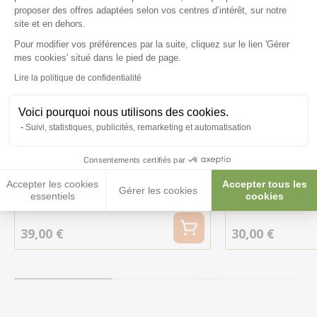
proposer des offres adaptées selon vos centres d’intérêt, sur notre
site et en dehors.
Pour modifier vos préférences par la suite, cliquez sur le lien 'Gérer
Axeptio consent
mes cookies' situé dans le pied de page.
Lire la politique de confidentialité
Voici pourquoi nous utilisons des cookies.
Suivi, statistiques, publicités, remarketing et automatisation
Consentements certifiés par
Tiroir à déjections pour
Tiroir à déjec
poulailler Vorwerk 10 à 12
poulailler Far
Accepter les cookies
Accepter tous les
Gérer les cookies
essentiels
cookies
poules
poules
39,00 €
30,00 €