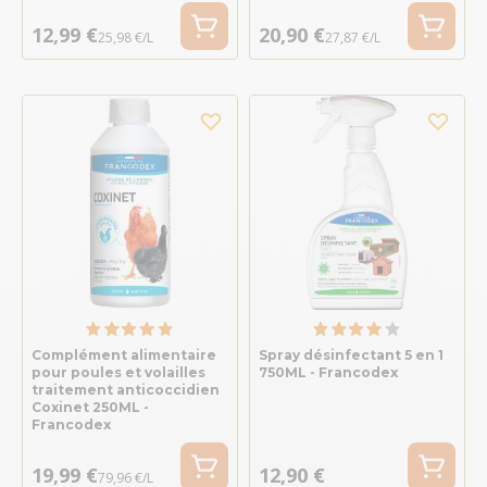
12,99 €
20,90 €
25,98 €/L
27,87 €/L
Complément alimentaire
Spray désinfectant 5 en 1
pour poules et volailles
750ML - Francodex
traitement anticoccidien
Coxinet 250ML -
Francodex
19,99 €
12,90 €
79,96 €/L