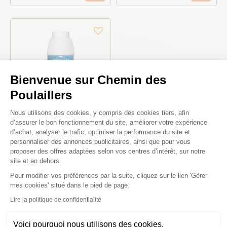
Bienvenue sur Chemin des
Poulaillers
Plateforme de Gestion du Consenteme
Nous utilisons des cookies, y compris des cookies tiers, afin
d’assurer le bon fonctionnement du site, améliorer votre expérience
d’achat, analyser le trafic, optimiser la performance du site et
Produit contre la gale des
personnaliser des annonces publicitaires, ainsi que pour vous
pattes pour poules et
proposer des offres adaptées selon vos centres d’intérêt, sur notre
volailles Gal O Pat 500g -
site et en dehors.
Francodex
Pour modifier vos préférences par la suite, cliquez sur le lien 'Gérer
Axeptio consent
mes cookies' situé dans le pied de page.
24,99 €
49,98 €/kg
Lire la politique de confidentialité
Voici pourquoi nous utilisons des cookies.