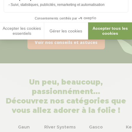
Suivi, statistiques, publicités, remarketing et automatisation
Il est bien normal de se poser
Consentements certifiés par
des questions :)
Accepter les cookies
Accepter tous les
Gérer les cookies
essentiels
cookies
Voir nos conseils et astuces
Un peu, beaucoup,
passionnément…
Découvrez nos catégories que
vous allez adorer à la folie !
Gaun
River Systems
Gasco
Ke