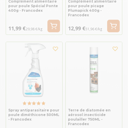
Complément alimentaire
Complément alimentaire
pour poule Spécial Ponte
pour poule picage
400g - Francodex
Plumapick 400g -
Francodex
11,99 €
12,99 €
29,98 €/kg
51,96 €/kg
Spray antiparasitaire pour
Terre de diatomée en
poule diméthicone 500ML
aérosol insecticide
- Francodex
poulailler 750ML -
Francodex