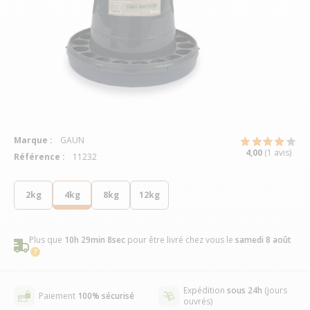
Marque :
GAUN
4,00
(1 avis)
Référence :
11232
2kg
4kg
8kg
12kg
Plus que
10h 29min 7sec
pour être livré chez vous
le
samedi 8 août
Expédition
sous 24h
(jours
Paiement
100% sécurisé
ouvrés)