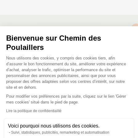
Nous répondons à toutes vos
Bienvenue sur Chemin des
questions ;)
Poulaillers
Plateforme de Gestion du Consenteme
Nous utilisons des cookies, y compris des cookies tiers, afin
Posez-nous vos questions
d’assurer le bon fonctionnement du site, améliorer votre expérience
d’achat, analyser le trafic, optimiser la performance du site et
personnaliser des annonces publicitaires, ainsi que pour vous
proposer des offres adaptées selon vos centres d’intérêt, sur notre
site et en dehors.
Pour modifier vos préférences par la suite, cliquez sur le lien 'Gérer
Axeptio consent
mes cookies' situé dans le pied de page.
Ces produits peuvent vous
Lire la politique de confidentialité
intéresser
Voici pourquoi nous utilisons des cookies.
Suivi, statistiques, publicités, remarketing et automatisation