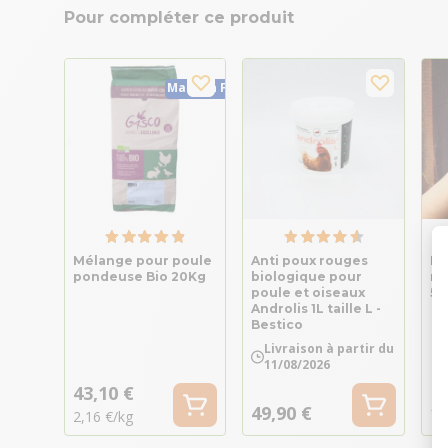
Pour compléter ce produit
Made in France
Mélange pour poule
Anti poux rouges
Dé
pondeuse Bio 20Kg
biologique pour
ro
poule et oiseaux
5 
Androlis 1L taille L -
Bestico
Livraison à partir du
11/08/2026
43,10 €
49,90 €
11
2,16 €/kg