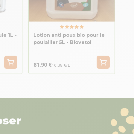
le 1L -
Lotion anti poux bio pour le
poulailler 5L - Biovetol
81,90 €
16,38 €/L
oser