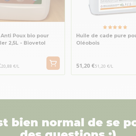
 Anti Poux bio pour
Huile de cade pure pou
ler 2,5L - Biovetol
Oléobois
€
51,20 €
20,88 €/L
51,20 €/L
est bien normal de se p
des questions :)