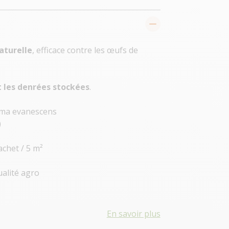
aturelle
, efficace contre les œufs de
les denrées stockées
.
mma evanescens
)
sachet / 5 m²
alité agro
En savoir plus