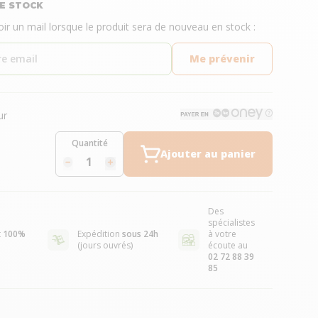
E STOCK
oir un mail lorsque le produit sera de nouveau en stock :
Me prévenir
ur
Quantité
Ajouter au panier
Des
spécialistes
t
100%
Expédition
sous 24h
à votre
(jours ouvrés)
écoute au
02 72 88 39
85