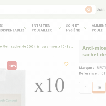
Guide
ES
ENTRETIEN
SOIN ET
ALIMEN
NDISPENSABLES
POULAILLER
HYGIÈNE
POULE
Anti-mite alimentaire naturel Bio Moth sachet de 2000 trichogrammes x 10 - Bestico
Anti-mite
sachet de
-10%
Marque :
BEST
Référence :
01
1
10