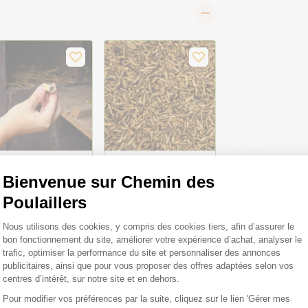
Bienvenue sur Chemin des
tecteur de poux
Larves de mouche
uges pour poule x
soldat soufflées
Poulaillers
- Bestico
pour oiseaux
Nutriworms 10kg -
Plateforme de Gestion du Consentemen
Bestico
Nous utilisons des cookies, y compris des cookies tiers, afin d’assurer le
bon fonctionnement du site, améliorer votre expérience d’achat, analyser le
trafic, optimiser la performance du site et personnaliser des annonces
publicitaires, ainsi que pour vous proposer des offres adaptées selon vos
119,90 €
centres d’intérêt, sur notre site et en dehors.
,90 €
11,99 €/kg
Pour modifier vos préférences par la suite, cliquez sur le lien 'Gérer mes
Axeptio consent