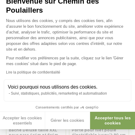
Bienvenue sur Chemin des
Poulaillers
Plateforme de Gestion du Consenteme
Nous utilisons des cookies, y compris des cookies tiers, afin
Bâche Deluxe taille S pour
Bâche Deluxe taille L pour
d’assurer le bon fonctionnement du site, améliorer votre expérience
parc 4x2m et 6x2m verte
parc 3x3m verte
d’achat, analyser le trafic, optimiser la performance du site et
personnaliser des annonces publicitaires, ainsi que pour vous
37,90 €
45,20 €
proposer des offres adaptées selon vos centres d’intérêt, sur notre
site et en dehors.
Pour modifier vos préférences par la suite, cliquez sur le lien 'Gérer
Axeptio consent
mes cookies' situé dans le pied de page.
Lire la politique de confidentialité
Voici pourquoi nous utilisons des cookies.
Suivi, statistiques, publicités, remarketing et automatisation
Consentements certifiés par
Accepter les cookies
Accepter tous les
Gérer les cookies
essentiels
cookies
Bâche Deluxe taille XXL
Porte pour filet poule
pour parc 4x4m et 6x4m
électrifiable jusqu’à 90 cm