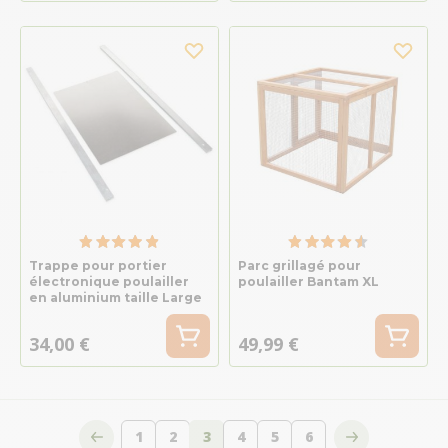
Trappe pour portier
Parc grillagé pour
électronique poulailler
poulailler Bantam XL
en aluminium taille Large
34,00 €
49,99 €
1
2
3
4
5
6
Page
Page
Vous lisez actuellement la page
Page
Page
Page