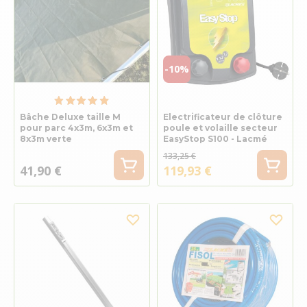
-10%
Bâche Deluxe taille M
Electrificateur de clôture
pour parc 4x3m, 6x3m et
poule et volaille secteur
8x3m verte
EasyStop S100 - Lacmé
133,25 €
41,90 €
119,93 €