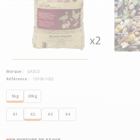
Marque :
GASCO
Référence :
10106-10X2
5kg
20kg
X1
X2
X3
X4
EN RUPTURE DE STOCK