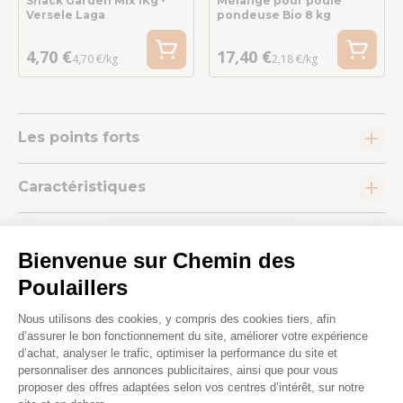
Snack Garden Mix 1Kg -
Mélange pour poule
Versele Laga
pondeuse Bio 8 kg
4,70 €
17,40 €
4,70 €/kg
2,18 €/kg
Les points forts
Caractéristiques
Conseils
Bienvenue sur Chemin des
Poulaillers
Plateforme de Gestion du Consenteme
Nous utilisons des cookies, y compris des cookies tiers, afin
d’assurer le bon fonctionnement du site, améliorer votre expérience
d’achat, analyser le trafic, optimiser la performance du site et
Nous répondons à toutes vos
personnaliser des annonces publicitaires, ainsi que pour vous
proposer des offres adaptées selon vos centres d’intérêt, sur notre
questions ;)