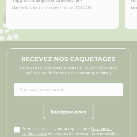
Top produits de qualités au meilleur prix
Com
Marine R, suite à une expérience du 15/07/2026
Jac
RECEVEZ NOS CAQUETAGES
Recevez nos newsletters et restez au courant des offres
spéciales et de l'arrivée des nouveaux produits ;)
Rejoignez-nous
En vous inscrivant, vous acceptez notre
Politique de
confidentialité
et acceptez de recevoir notre newsletter.