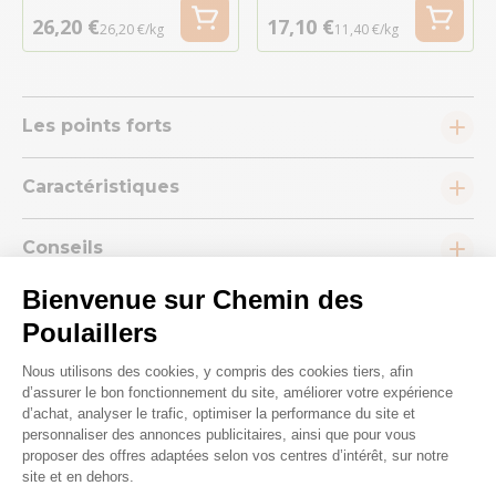
26,20 €
17,10 €
26,20 €/kg
11,40 €/kg
Les points forts
Caractéristiques
Conseils
Bienvenue sur Chemin des
Poulaillers
Plateforme de Gestion du Consenteme
Nous utilisons des cookies, y compris des cookies tiers, afin
d’assurer le bon fonctionnement du site, améliorer votre expérience
Nous répondons à toutes vos
d’achat, analyser le trafic, optimiser la performance du site et
personnaliser des annonces publicitaires, ainsi que pour vous
questions ;)
proposer des offres adaptées selon vos centres d’intérêt, sur notre
site et en dehors.