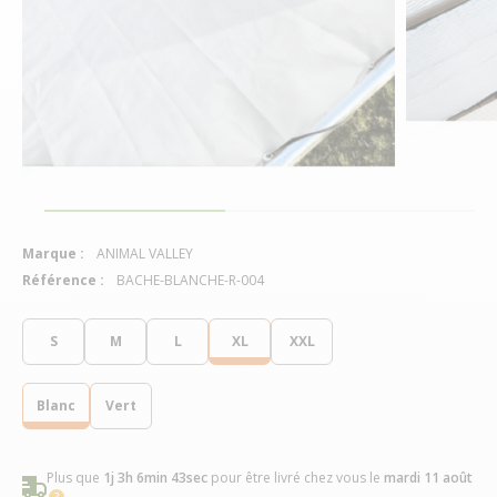
Marque :
ANIMAL VALLEY
Référence :
BACHE-BLANCHE-R-004
S
M
L
XL
XXL
Blanc
Vert
Plus que
1j 3h 6min 42sec
pour être livré chez vous
le
mardi 11 août