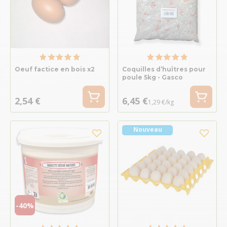
Oeuf factice en bois x2
Coquilles d’huîtres pour
poule 5kg - Gasco
2,54 €
6,45 €
1,29 €/kg
Nouveau
-40%