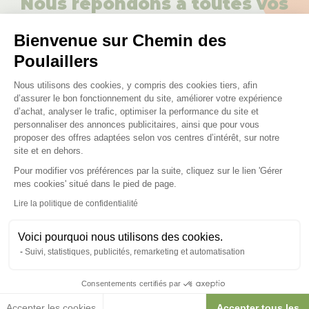
Nous répondons à toutes vos
questions ;)
Bienvenue sur Chemin des
Poulaillers
Posez-nous vos questions
Plateforme de Gestion du Consenteme
Nous utilisons des cookies, y compris des cookies tiers, afin
d’assurer le bon fonctionnement du site, améliorer votre expérience
d’achat, analyser le trafic, optimiser la performance du site et
personnaliser des annonces publicitaires, ainsi que pour vous
proposer des offres adaptées selon vos centres d’intérêt, sur notre
site et en dehors.
Ces produits peuvent vous
Pour modifier vos préférences par la suite, cliquez sur le lien 'Gérer
Axeptio consent
mes cookies' situé dans le pied de page.
intéresser
Lire la politique de confidentialité
Voici pourquoi nous utilisons des cookies.
Nouveau
Suivi, statistiques, publicités, remarketing et automatisation
Consentements certifiés par
Accepter les cookies
Accepter tous les