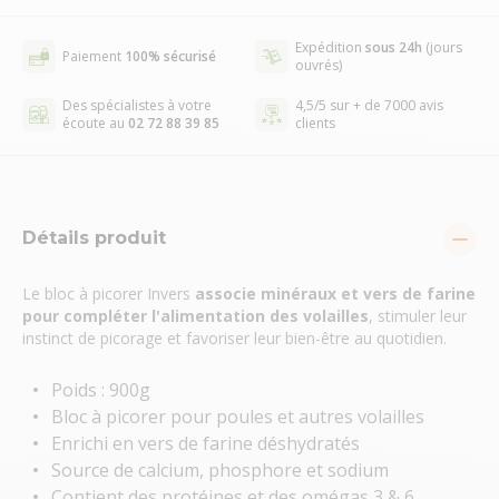
Expédition
sous 24h
(jours
Paiement
100% sécurisé
ouvrés)
Des spécialistes à votre
4,5/5 sur + de 7000 avis
écoute au
02 72 88 39 85
clients
Détails produit
Le bloc à picorer Invers
associe minéraux et vers de farine
pour compléter l'alimentation des volailles
, stimuler leur
instinct de picorage et favoriser leur bien-être au quotidien.
Poids : 900g
Bloc à picorer pour poules et autres volailles
Enrichi en vers de farine déshydratés
Source de calcium, phosphore et sodium
Contient des protéines et des omégas 3 & 6