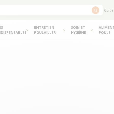
Guide
ES
ENTRETIEN
SOIN ET
ALIMEN
NDISPENSABLES
POULAILLER
HYGIÈNE
POULE
 – Communauté