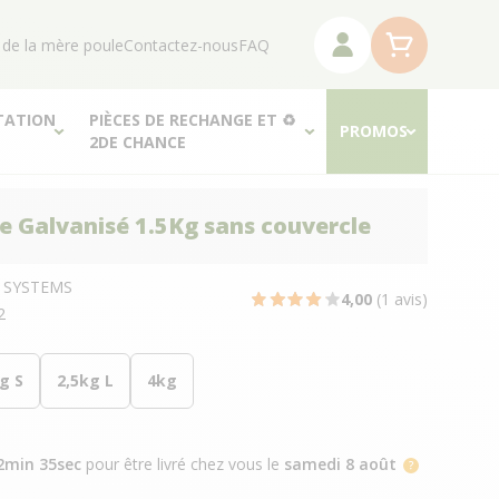
 de la mère poule
Contactez-nous
FAQ
TATION
PIÈCES DE RECHANGE ET ♻
PROMOS
2DE CHANCE
 Galvanisé 1.5Kg sans couvercle
R SYSTEMS
4,00
(1 avis)
2
g S
2,5kg L
4kg
2min 34sec
pour être livré chez vous
le
samedi 8 août