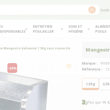
Guide
ES
ENTRETIEN
SOIN ET
ALIMEN
NDISPENSABLES
POULAILLER
HYGIÈNE
POULE
va
Mangeoire Galvanisé 1.5Kg sans couvercle
Mangeoire
Marque :
RIVE
-30%
Référence :
13
1,5kg
2,5k
Plus que
1h 4