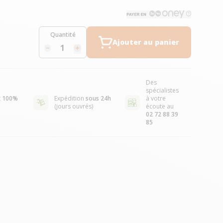
Quantité
Ajouter au panier
Des
spécialistes
t
100%
Expédition
sous 24h
à votre
(jours ouvrés)
écoute au
02 72 88 39
85