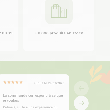
2 88 39
+ 8 000 produits en stock
Publié le 29/07/2026
La commande correspond à ce que
Fiable
je voulais
colette m, suite à 
09/07/2026
Céline P, suite à une expérience du