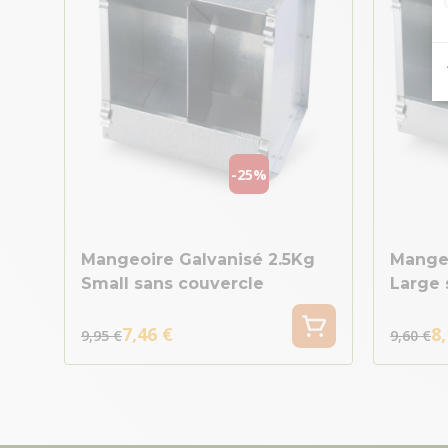
-25%
Mangeoire Galvanisé 2.5Kg
Mangeo
Small sans couvercle
Large 
7,46 €
8,
9,95 €
9,60 €