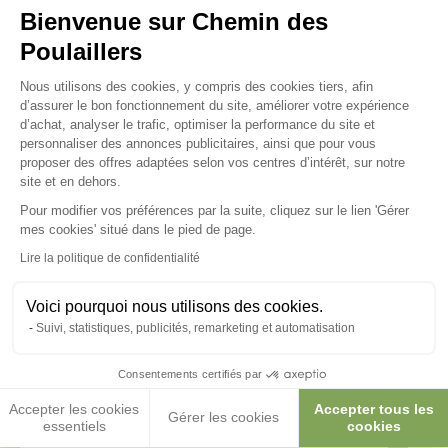
Bienvenue sur Chemin des
Paiements sécurisés et en 3x ou 4x
Poulaillers
Plateforme de Gestion du Consenteme
Nous utilisons des cookies, y compris des cookies tiers, afin
d’assurer le bon fonctionnement du site, améliorer votre expérience
d’achat, analyser le trafic, optimiser la performance du site et
personnaliser des annonces publicitaires, ainsi que pour vous
proposer des offres adaptées selon vos centres d’intérêt, sur notre
site et en dehors.
Pour modifier vos préférences par la suite, cliquez sur le lien 'Gérer
Axeptio consent
mes cookies' situé dans le pied de page.
Lire la politique de confidentialité
Voici pourquoi nous utilisons des cookies.
Suivi, statistiques, publicités, remarketing et automatisation
Consentements certifiés par
Accepter les cookies
Accepter tous les
Gérer les cookies
essentiels
cookies
Publié le 31/07/2026